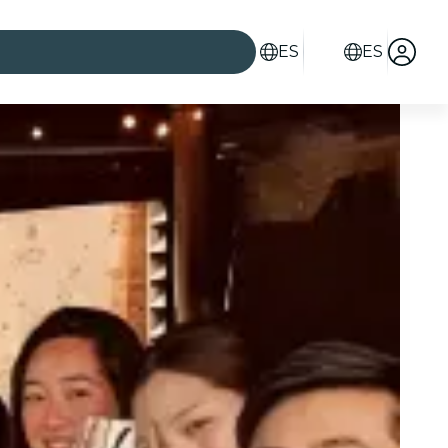
ES
ES