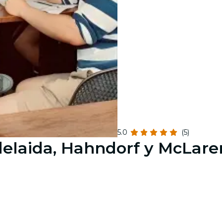
5.0
(5)
laida, Hahndorf y McLaren V