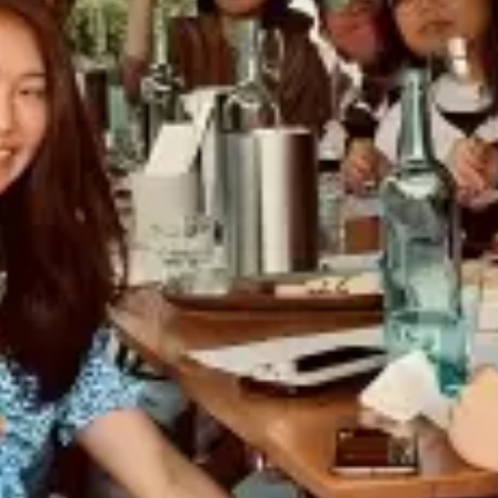
restaurantes
cine