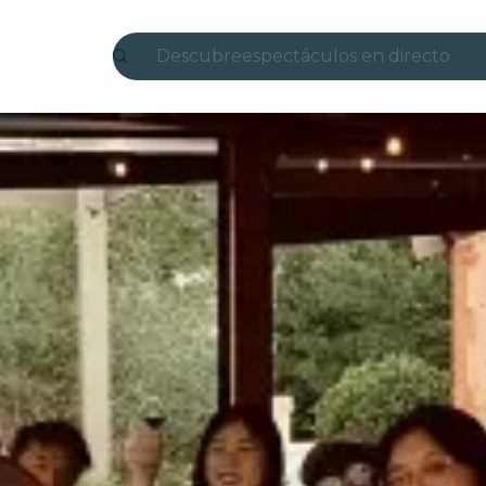
Descubre
espectáculos en directo
Madrid
candlelight
Londres
experiencias y ciudades
São Paulo
exposiciones
Seúl
recorridos por la ciudad
conciertos