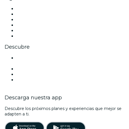
Facebook
X (Twitter)
Instagram
TikTok
LinkedIn
Youtube
Descubre
Locales y espacios de eventos en El Puerto de Santa
María
España
La La Love You
Viva Suecia
Descarga nuestra app
Descubre los próximos planes y experiencias que mejor se
adapten a ti.