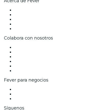
Acerca de Fever
Prensa
Únete al equipo
Becas de Excelencia
Tarjetas Regalo
Centro de asistencia
Colabora con nosotros
Gestiona tu evento
Publica tu evento
Eventos y beneficios para empresas
Programa de Afiliados
Programa de embajadores e influencers
Colaboraciones de marca
Fever para negocios
Eventos privados y entradas de grupo
Beneficios corporativos
Tarjetas y cupones de regalo corporativos
Síguenos