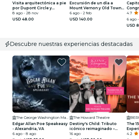
Visita arquitectónica a pie
Excursión de un día a
Capito
por Dupont Circle y
Mount Vernon y Old Town
Congr
Embassy Row de DC
8 ago - 28 nov
Alexandria desde
6 ago - 2 feb
visita
4.7
Washington DC
USD 48.00
USD 140.00
6 ago -
USD 8
Descubre nuestras experiencias destacadas
The George Washington Masonic National Memorial
The Howard Theatre
BER
Edgar Allan Poe Speakeasy
Destiny's Child: Tributo
The 1
- Alexandria, VA
icónico reimaginado –
Exper
6 ago - 8 ago
Washington DC
16 ago
Espon
4.2