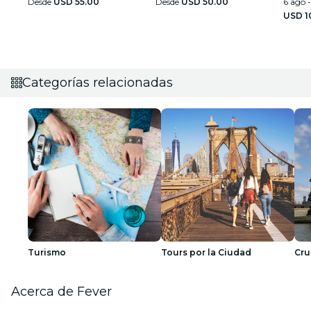
Desde
USD 55.00
Desde
USD 50.00
6 ago -
USD 1
Categorías relacionadas
Turismo
Tours por la Ciudad
Cru
Acerca de Fever