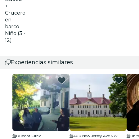
+
Crucero
en
barco -
Niño (3 -
12)
Experiencias similares
Dupont Circle
400 New Jersey Ave NW