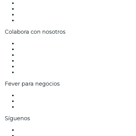
Prensa
Únete al equipo
Tarjetas Regalo
Centro de asistencia
Colabora con nosotros
Gestiona tu evento
Publica tu evento
Eventos y beneficios para empresas
Programa de Afiliados
Programa de embajadores e influencers
Colaboraciones de marca
Fever para negocios
Eventos privados y entradas de grupo
Beneficios corporativos
Tarjetas y cupones de regalo corporativos
Síguenos
Facebook
X (Twitter)