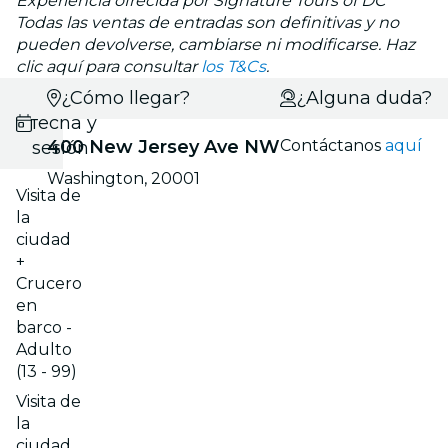
Experiencia ofrecida por Signature Tours of DC
Todas las ventas de entradas son definitivas y no
pueden devolverse, cambiarse ni modificarse. Haz
clic aquí para consultar
los T&Cs
.
Selecciona
¿Cómo llegar?
¿Alguna duda?
fecha y
400 New Jersey Ave NW
Contáctanos
aquí
sesión
Washington, 20001
Visita de
la
ciudad
+
Crucero
en
barco -
Adulto
(13 - 99)
Visita de
la
ciudad