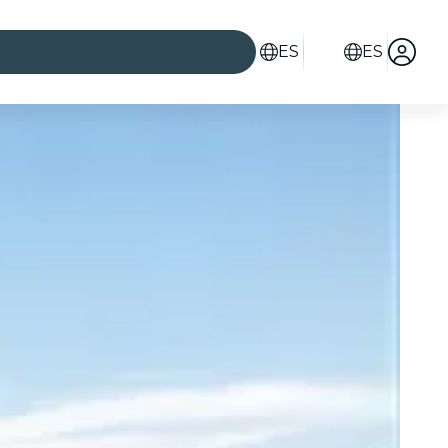
ES
ES