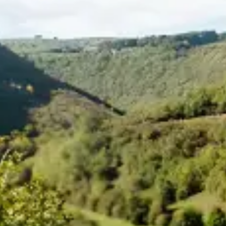
restaurantes
cine