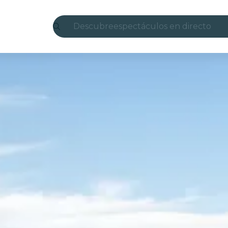
Descubre
espectáculos en directo
Madrid
candlelight
Londres
experiencias y ciudades
São Paulo
exposiciones
Seúl
recorridos por la ciudad
conciertos