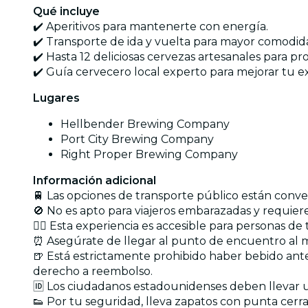
Qué incluye
✔️ Aperitivos para mantenerte con energía.
✔️ Transporte de ida y vuelta para mayor comodid
✔️ Hasta 12 deliciosas cervezas artesanales para p
✔️ Guía cervecero local experto para mejorar tu ex
Lugares
Hellbender Brewing Company
Port City Brewing Company
Right Proper Brewing Company
Información adicional
🚆 Las opciones de transporte público están conv
🚫 No es apto para viajeros embarazadas y requiere
🏋️‍♂️ Esta experiencia es accesible para personas de 
⏰ Asegúrate de llegar al punto de encuentro al m
🍺 Está estrictamente prohibido haber bebido antes d
derecho a reembolso.
🆔 Los ciudadanos estadounidenses deben llevar un
👟 Por tu seguridad, lleva zapatos con punta cer