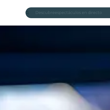
Descubre
espectáculos en directo
Madrid
candlelight
Londres
experiencias y ciudades
São Paulo
exposiciones
Seúl
recorridos por la ciudad
conciertos