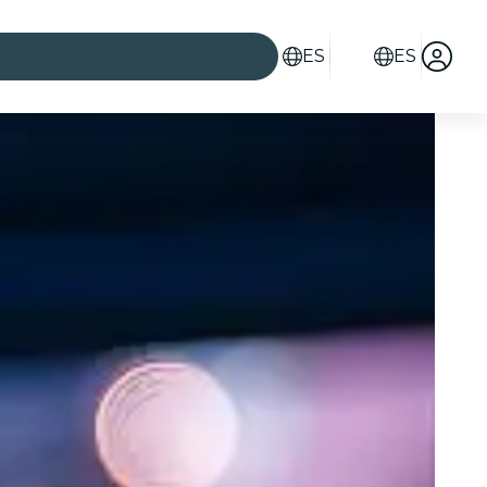
ES
ES