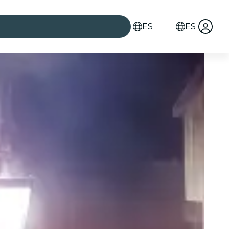
ES
ES