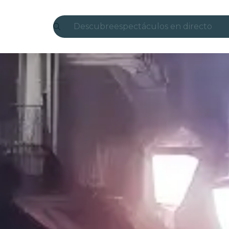
Descubre
espectáculos en directo
Madrid
candlelight
Londres
experiencias y ciudades
São Paulo
exposiciones
Seúl
recorridos por la ciudad
conciertos