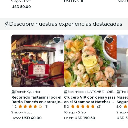
9 ago - 1 oct
USD 175.00
Desde
USD 50.00
Descubre nuestras experiencias destacadas
French Quarter
Steamboat NATCHEZ - Official Site
The 
Recorrido fantasmal por el
Crucero VIP con cena y jazz
Museo
Barrio Francés en carruaje
en el Steamboat Natchez,
Segun
tirado por mulas
4.2
(5)
con visita privada y barra
5.0
(2)
bolet
5.0
libre opcional.
9 ago - 4 oct
10 ago - 5 feb
9 ago -
Desde
USD 40.00
Desde
USD 190.50
USD 3