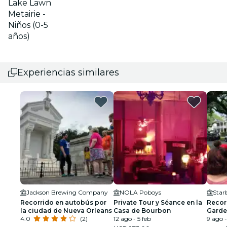
Lake Lawn
Metairie -
Niños (0-5
años)
Experiencias similares
Jackson Brewing Company
NOLA Poboys
Star
Recorrido en autobús por
Private Tour y Séance en la
Recorr
la ciudad de Nueva Orleans
Casa de Bourbon
Garde
4.0
(2)
12 ago - 5 feb
Orlea
9 ago -