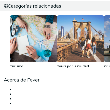
Categorías relacionadas
Turismo
Tours por la Ciudad
Cru
Acerca de Fever
Prensa
Únete al equipo
Tarjetas Regalo
Centro de asistencia