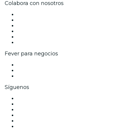
Colabora con nosotros
Gestiona tu evento
Publica tu evento
Eventos y beneficios para empresas
Programa de Afiliados
Programa de embajadores e influencers
Colaboraciones de marca
Fever para negocios
Eventos privados y entradas de grupo
Beneficios corporativos
Tarjetas y cupones de regalo corporativos
Síguenos
Facebook
X (Twitter)
Instagram
TikTok
LinkedIn
Youtube