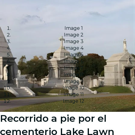
Image 1
Image 2
Image 3
Image 4
Image 5
Image 6
Image 7
Image 8
Image 9
Image 10
Image 11
Image 12
Recorrido a pie por el
cementerio Lake Lawn