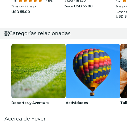
4.8
(486)
17 sep - 18 sep
4.7
19 ago - 22 ago
Desde
USD 55.00
6 ago 
USD 55.00
Desde
USD 3
Categorías relacionadas
Deportes y Aventura
Actividades
Tal
Acerca de Fever