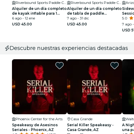
Riverbound Sports Paddle Company
Riverbound Sports Paddle Company
Alquiler de un día completo
Alquiler de un día completo
Sidew
de kayak inflable para 1
de tabla de paddle
Sessi
persona - Se requiere
6 ago - 12 ene
hinchable - Transporte
7 ago - 31 dic
guiad
5.0
transporte
obligatorio
USD 45.00
USD 45.00
7 ago -
USD 5
Descubre nuestras experiencias destacadas
Phoenix Center for the Arts
Casa Grande
Walt
Speakeasy de Asesinos
Serial Killer Speakeasy -
A Nigh
Seriales - Phoenix, AZ
Casa Grande, AZ
una p