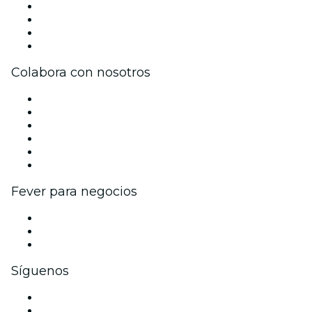
Prensa
Únete al equipo
Tarjetas Regalo
Centro de asistencia
Colabora con nosotros
Gestiona tu evento
Publica tu evento
Eventos y beneficios para empresas
Programa de Afiliados
Programa de embajadores e influencers
Colaboraciones de marca
Fever para negocios
Eventos privados y entradas de grupo
Beneficios corporativos
Tarjetas y cupones de regalo corporativos
Síguenos
Facebook
X (Twitter)