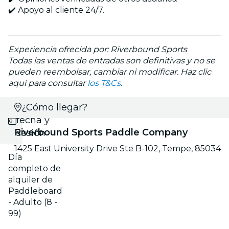
✔️ Apoyo al cliente 24/7.
Experiencia ofrecida por: Riverbound Sports
Todas las ventas de entradas son definitivas y no se
pueden reembolsar, cambiar ni modificar. Haz clic
aquí para consultar
los T&Cs
.
Selecciona
¿Cómo llegar?
fecha y
Riverbound Sports Paddle Company
sesión
1425 East University Drive Ste B-102, Tempe, 85034
Día
completo de
alquiler de
Paddleboard
- Adulto (8 -
99)