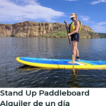
Image 1
Image 2
Image 3
Stand Up Paddleboard
Alquiler de un día