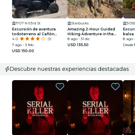
1707 N 93rd St
Starbucks
3055
Excursión de aventura
Amazing 2-Hour Guided
Excur
todoterreno al Cañón
Hiking Adventure in the
balsa 
Bulldog
4.0
(1)
Sonoran Desert
8 ago - 31 dic
del rí
8 ago -
7 ago - 3 feb
USD 135.50
Desde
USD 150.00
Descubre nuestras experiencias destacadas