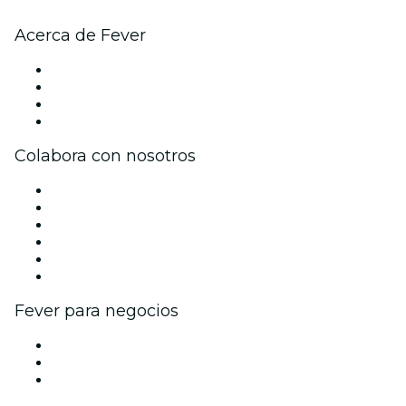
Acerca de Fever
Prensa
Únete al equipo
Tarjetas Regalo
Centro de asistencia
Colabora con nosotros
Gestiona tu evento
Publica tu evento
Eventos y beneficios para empresas
Programa de Afiliados
Programa de embajadores e influencers
Colaboraciones de marca
Fever para negocios
Eventos privados y entradas de grupo
Beneficios corporativos
Tarjetas y cupones de regalo corporativos