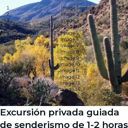
Image 1
Image 2
Image 3
Image 4
Image 5
Image 6
Image 7
Image 8
Image 9
Image 10
Image 11
Image 12
Image 13
Image 14
Image 15
Excursión privada guiada
de senderismo de 1-2 horas