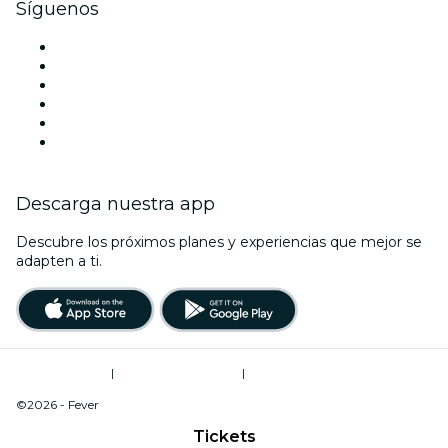
Síguenos
Facebook
X (Twitter)
Instagram
TikTok
LinkedIn
Youtube
Descarga nuestra app
Descubre los próximos planes y experiencias que mejor se
adapten a ti.
Términos de uso
|
Política de privacidad
|
Do Not Sell My Personal Information / Cookies Management
©2026 - Fever
Tickets