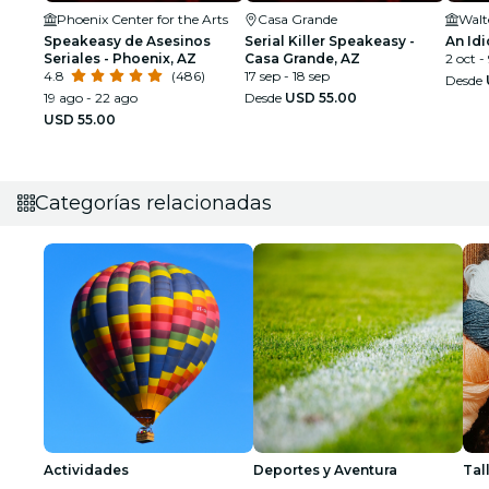
Phoenix Center for the Arts
Casa Grande
Walt
Speakeasy de Asesinos
Serial Killer Speakeasy -
An Idi
Seriales - Phoenix, AZ
Casa Grande, AZ
2 oct -
4.8
(486)
17 sep - 18 sep
Desde
19 ago - 22 ago
Desde
USD 55.00
USD 55.00
Categorías relacionadas
Actividades
Deportes y Aventura
Tal