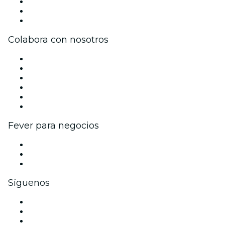
Únete al equipo
Tarjetas Regalo
Centro de asistencia
Colabora con nosotros
Gestiona tu evento
Publica tu evento
Eventos y beneficios para empresas
Programa de Afiliados
Programa de embajadores e influencers
Colaboraciones de marca
Fever para negocios
Eventos privados y entradas de grupo
Beneficios corporativos
Tarjetas y cupones de regalo corporativos
Síguenos
Facebook
X (Twitter)
Instagram