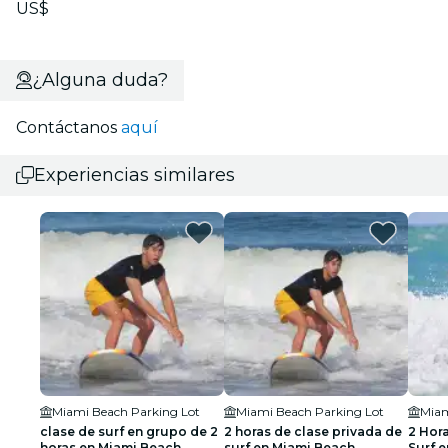
US$
¿Alguna duda?
Contáctanos
aquí
Experiencias similares
Miami Beach Parking Lot
Miami Beach Parking Lot
Miam
clase de surf en grupo de 2
2 horas de clase privada de
2 Hor
horas en Miami Beach
surf en Miami Beach
Surf 