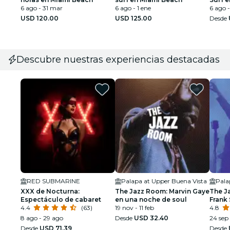
6 ago - 31 mar
6 ago - 1 ene
6 ago -
USD 120.00
USD 125.00
Desde
Descubre nuestras experiencias destacadas
RED SUBMARINE
Palapa at Upper Buena Vista
Pala
XXX de Nocturna:
The Jazz Room: Marvin Gaye
The J
Espectáculo de cabaret
en una noche de soul
Frank 
4.4
(63)
19 nov - 11 feb
Armst
4.8
8 ago - 29 ago
Desde
USD 32.40
24 sep 
Desde
USD 71.39
Desde