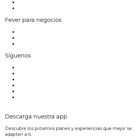
Programa de embajadores e influencers
Colaboraciones de marca
Fever para negocios
Eventos privados y entradas de grupo
Beneficios corporativos
Tarjetas y cupones de regalo corporativos
Síguenos
Facebook
X (Twitter)
Instagram
TikTok
LinkedIn
Youtube
Descarga nuestra app
Descubre los próximos planes y experiencias que mejor se
adapten a ti.