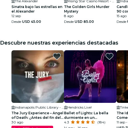
The Alexander
Rising Star Casino Resort - Rising Sun
Indi
Sinatra bajo las estrellas en
The Golden Girls Murder
Candl
el Alexander
Mystery
90 co
12 sep
8 ago
15 ago
Desde
USD 45.00
Desde
USD 85.00
Desde
Descubre nuestras experiencias destacadas
Indianapolis Public Library - Clowes Auditorium
Hendricks Live!
Tink
The Jury Experience – Angel
Ballet of Lights: La bella
The Id
of Death: ¿Antes del fin del
durmiente en un
Comed
día?
30 ago
espectáculo deslumbrante
4.3
(184)
11 sep 
14 nov - 16 ene
USD 7