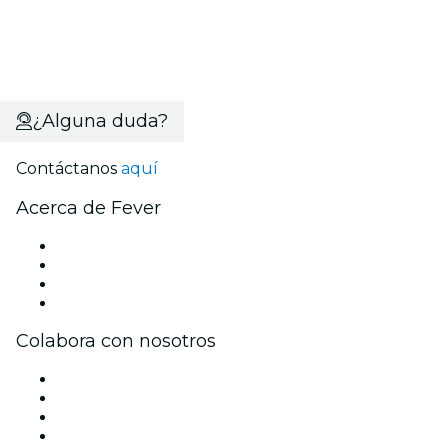
¿Alguna duda?
Contáctanos
aquí
Acerca de Fever
Prensa
Únete al equipo
Tarjetas Regalo
Centro de asistencia
Colabora con nosotros
Gestiona tu evento
Publica tu evento
Eventos y beneficios para empresas
Programa de Afiliados