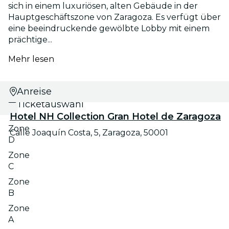
sich in einem luxuriösen, alten Gebäude in der
Hauptgeschäftszone von Zaragoza. Es verfügt über
eine beeindruckende gewölbte Lobby mit einem
prächtige...
Mehr lesen
Datums- und
Anreise
Ticketauswahl
Hotel NH Collection Gran Hotel de Zaragoza
Zone
Calle Joaquín Costa, 5, Zaragoza, 50001
D
Zone
C
Zone
B
Zone
A