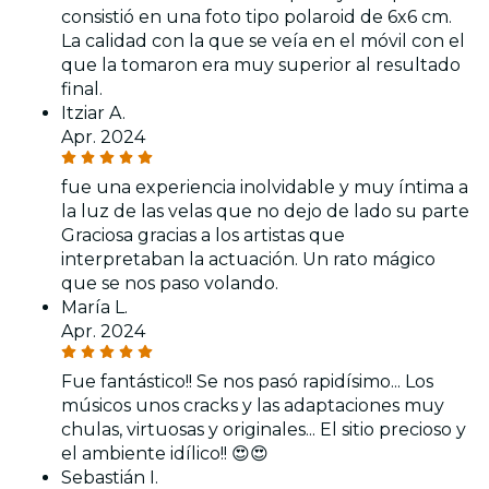
consistió en una foto tipo polaroid de 6x6 cm.
La calidad con la que se veía en el móvil con el
que la tomaron era muy superior al resultado
final.
Itziar A.
Apr. 2024
fue una experiencia inolvidable y muy íntima a
la luz de las velas que no dejo de lado su parte
Graciosa gracias a los artistas que
interpretaban la actuación. Un rato mágico
que se nos paso volando.
María L.
Apr. 2024
Fue fantástico!! Se nos pasó rapidísimo... Los
músicos unos cracks y las adaptaciones muy
chulas, virtuosas y originales... El sitio precioso y
el ambiente idílico!! 😍😍
Sebastián I.