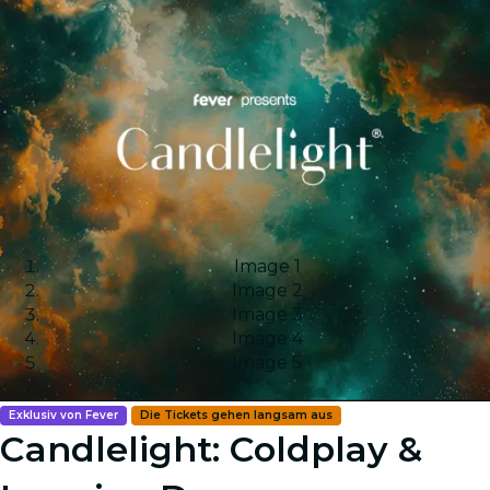
Image 1
Image 2
Image 3
Image 4
Image 5
Exklusiv von Fever
Die Tickets gehen langsam aus
Candlelight: Coldplay &