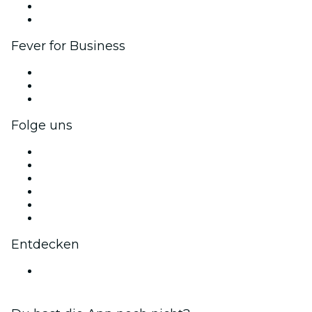
Botschafter & Influencer-Programm
Markenpartnerschaften
Fever for Business
Privatveranstaltungen & Gruppentickets
Firmenvorteile
Firmengeschenkkarten und -gutscheine
Folge uns
Facebook
X (Twitter)
Instagram
TikTok
LinkedIn
YouTube
Entdecken
Veranstaltungsorte in Zaragoza