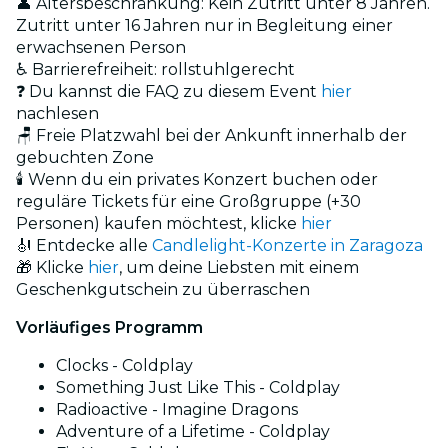
👤 Altersbeschränkung: Kein Zutritt unter 8 Jahren.
Zutritt unter 16 Jahren nur in Begleitung einer
erwachsenen Person
♿ Barrierefreiheit: rollstuhlgerecht
❓ Du kannst die FAQ zu diesem Event
hier
nachlesen
🪑 Freie Platzwahl bei der Ankunft innerhalb der
gebuchten Zone
🕯️ Wenn du ein privates Konzert buchen oder
reguläre Tickets für eine Großgruppe (+30
Personen) kaufen möchtest, klicke
hier
🎻 Entdecke alle
Candlelight-Konzerte in Zaragoza
🎁 Klicke
hier
, um deine Liebsten mit einem
Geschenkgutschein zu überraschen
Vorläufiges Programm
Clocks - Coldplay
Something Just Like This - Coldplay
Radioactive - Imagine Dragons
Adventure of a Lifetime - Coldplay