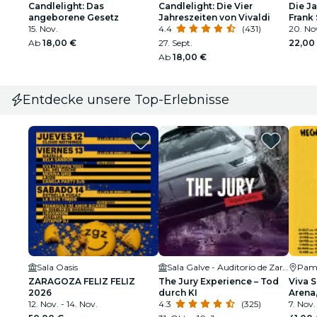
Candlelight: Das
Candlelight: Die Vier
Die J
angeborene Gesetz
Jahreszeiten von Vivaldi
Frank 
15. Nov.
4.4
(431)
Armst
20. Nov
Ab
18,00 €
27. Sept.
22,00
Ab
18,00 €
Entdecke unsere Top-Erlebnisse
Sala Oasis
Sala Galve - Auditorio de Zaragoza
Pam
ZARAGOZA FELIZ FELIZ
The Jury Experience – Tod
Viva 
2026
durch KI
Arena
12. Nov. - 14. Nov.
4.3
(325)
7. Nov.