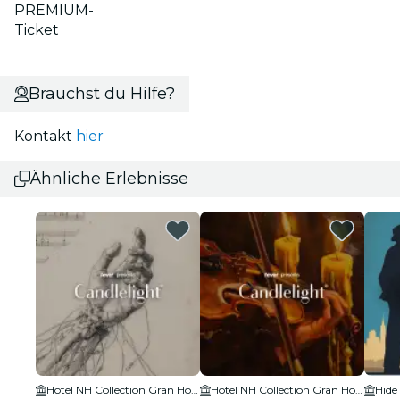
PREMIUM-
Ticket
Brauchst du Hilfe?
Kontakt
hier
Ähnliche Erlebnisse
Hotel NH Collection Gran Hotel de Zaragoza
Hotel NH Collection Gran Hotel de Zaragoza
Hïde