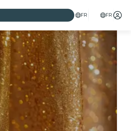
FR
FR