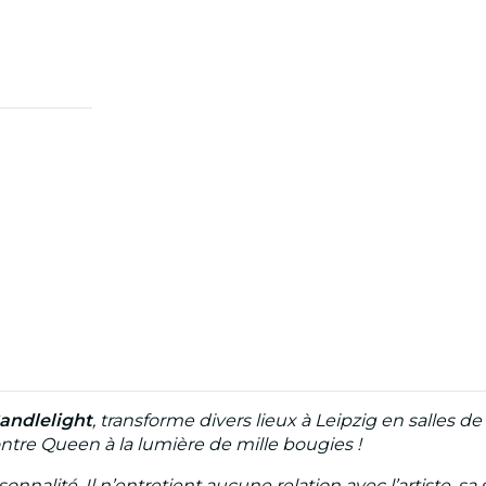
andlelight
, transforme divers lieux à Leipzig en salles d
re Queen à la lumière de mille bougies !
té. Il n’entretient aucune relation avec l’artiste, sa su