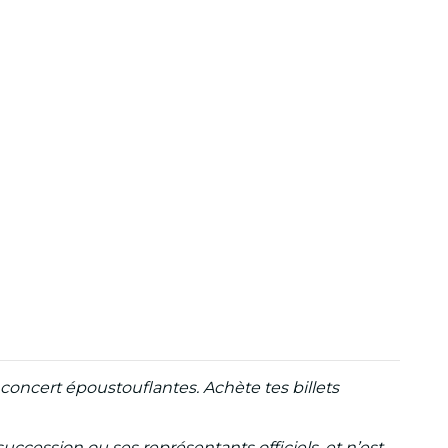
e concert époustouflantes. Achète tes billets
ccession ou ses représentants officiels, et n’est