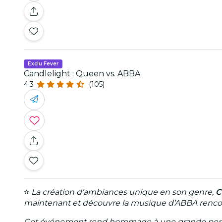
Exclu Fever
Candlelight : Queen vs. ABBA
4.3
(105)
⭐
La création d’ambiances unique en son genre,
C
maintenant et découvre la musique d’ABBA rencont
Cet événement rend hommage à une grande personnali