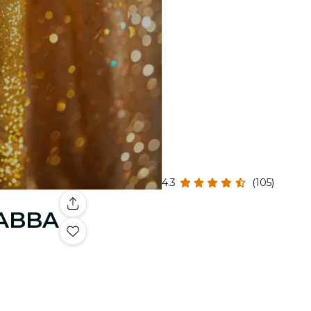
4.3
(105)
 ABBA