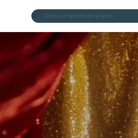
Découvrir
spectacles vivants
Madrid
Candlelight
Londres
expériences et villes
São Paulo
expositions
Séoul
visites urbaines
concerts