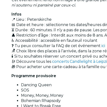
ni soutenu ni parrainé par ceux-ci.
Infos
📍 Lieu : Peterskirche
📅 Date et heure : sélectionne tes dates/heures di
⏳ Durée : 60 minutes. Il n’y a pas de pause. Les p
👤 Restriction d’âge : Interdit aux moins de 8 an
♿ Accessibilité : accessible en fauteuil roulant
❓ Tu peux consulter la FAQ de cet événement
ici
🪑 Choix libre des places à l’arrivée, dans la zone r
🕯️ Si tu souhaites réserver un concert privé ou a
🎻 Découvre tous les
concerts Candlelight à Leipz
🎁 Pour acheter une carte-cadeau à ta famille ou 
Programme provisoire
Dancing Queen
SOS
Money, Money, Money
Bohemian Rhapsody
I Want to Break Free