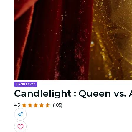
Exclu Fever
Candlelight : Queen vs.
4.3
(105)