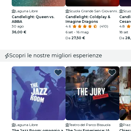
Laguna Libre
Scuola Grande San Giovanni Evangelista di Venezia
Candlelight: Queen vs.
Candlelight: Coldplay &
Candle
ABBA
Imagine Dragons
Cesar
30 ago
4.6
(410)
4.8
36,00 €
6 set - 16 mag
18 set
Da
27,50 €
Da
28
Scopri le nostre migliori esperienze
Laguna Libre
Teatro del Parco Bissuola
Piaz
The Jazz Room: omaggio a
The Jury Experience: IA
Chiesa