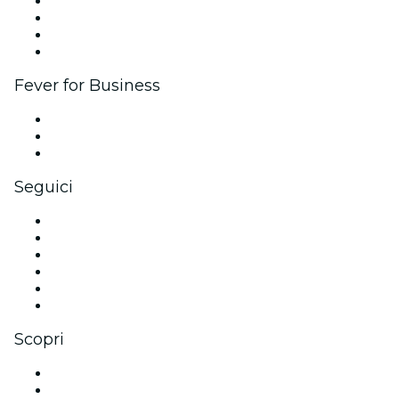
Eventi aziendali & benefit
Programma di affiliazione
Programma Ambassador e Influencer
Brand partnership
Fever for Business
Eventi privati e biglietti di gruppo
Benefit aziendali
Gift card e voucher aziendali
Seguici
Facebook
X (Twitter)
Instagram
TikTok
LinkedIn
Youtube
Scopri
Luoghi a Venezia
Italia