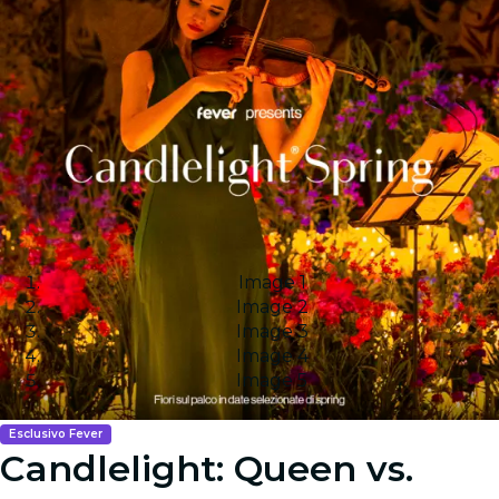
Image 1
Image 2
Image 3
Image 4
Image 5
Esclusivo Fever
Candlelight: Queen vs.