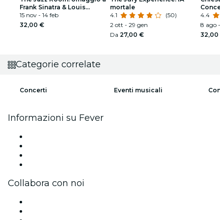
Frank Sinatra & Louis
mortale
Conce
Armstrong
15 nov - 14 feb
4.1
(50)
Stagio
4.4
32,00 €
2 ott - 29 gen
8 ago -
Da
27,00 €
32,00
Categorie correlate
Concerti
Eventi musicali
Con
Informazioni su Fever
Stampa
Unisciti al team
Carte regalo
Centro assistenza
Collabora con noi
Gestisci il tuo evento
Pubblica il tuo evento