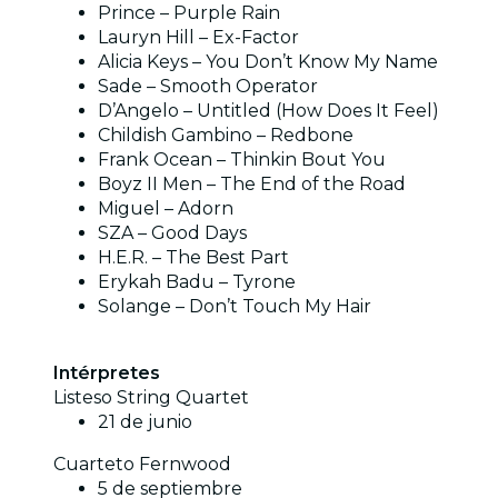
Prince – Purple Rain
Lauryn Hill – Ex-Factor
Alicia Keys – You Don’t Know My Name
Sade – Smooth Operator
D’Angelo – Untitled (How Does It Feel)
Childish Gambino – Redbone
Frank Ocean – Thinkin Bout You
Boyz II Men – The End of the Road
Miguel – Adorn
SZA – Good Days
H.E.R. – The Best Part
Erykah Badu – Tyrone
Solange – Don’t Touch My Hair
Intérpretes
Listeso String Quartet
21 de junio
Cuarteto Fernwood
5 de septiembre