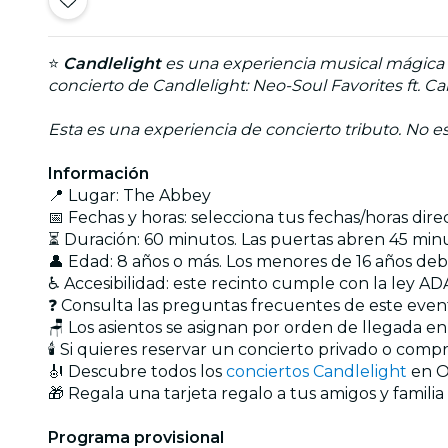
⭐
Candlelight
es una experiencia musical mágica q
concierto de Candlelight: Neo-Soul Favorites ft. 
Esta es una experiencia de concierto tributo. No est
Información
📍 Lugar: The Abbey
📅 Fechas y horas: selecciona tus fechas/horas dir
⏳ Duración: 60 minutos. Las puertas abren 45 min
👤 Edad: 8 años o más. Los menores de 16 años d
♿ Accesibilidad: este recinto cumple con la ley AD
❓ Consulta las preguntas frecuentes de este eve
🪑 Los asientos se asignan por orden de llegada e
🕯️ Si quieres reservar un concierto privado o com
🎻 Descubre todos los
conciertos Candlelight
en O
🎁 Regala una tarjeta regalo a tus amigos y familia
Programa provisional