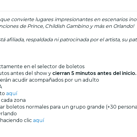
ue convierte lugares impresionantes en escenarios inolv
Canciones de Prince, Childish Gambino y más en Orlando!
á afiliada, respaldada ni patrocinada por el artista, su pa
ectamente en el selector de boletos
utos antes del show y
cierran 5 minutos antes del inicio
eberán acudir acompañados por un adulto
A
nto
aquí
n cada zona
prar boletos normales para un grupo grande (+30 personas
rlando
 haciendo clic
aquí