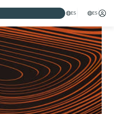
ES
ES