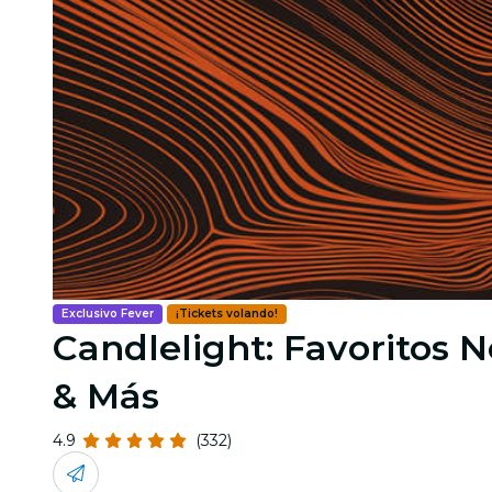
Exclusivo Fever
¡Tickets volando!
Candlelight: Favoritos N
& Más
4.9
(332)