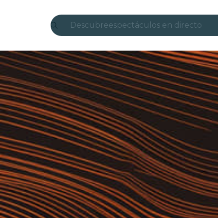
Descubre
espectáculos en directo
Madrid
candlelight
Londres
experiencias y ciudades
São Paulo
exposiciones
Seúl
recorridos por la ciudad
conciertos