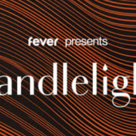
restaurantes
cine