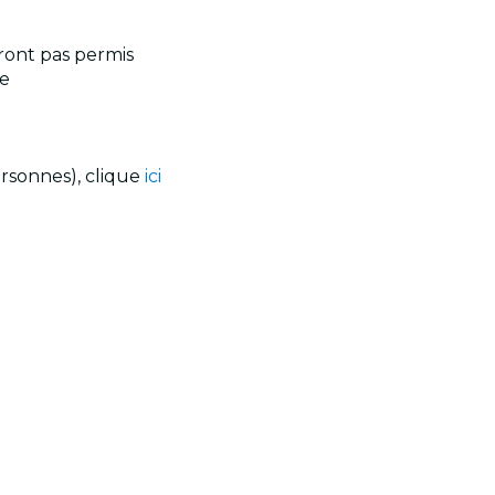
ront pas permis
te
ersonnes), clique
ici