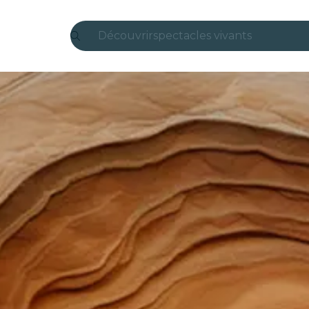
Découvrir
spectacles vivants
Madrid
Candlelight
Londres
expériences et villes
São Paulo
expositions
Séoul
visites urbaines
concerts