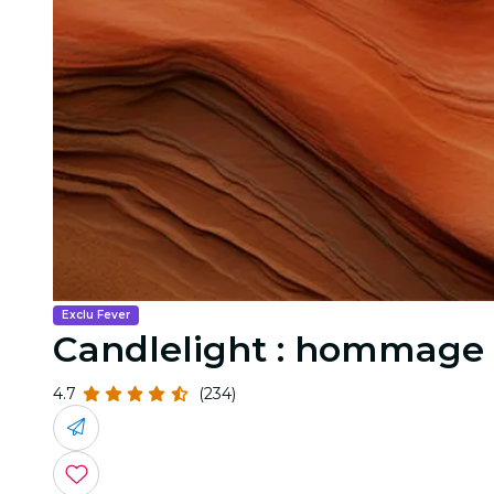
Exclu Fever
Candlelight : hommage
4.7
(234)