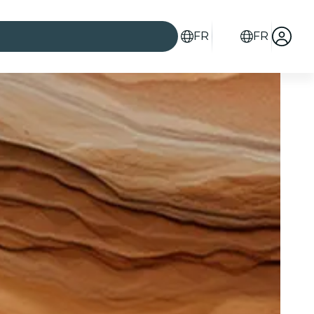
FR
FR