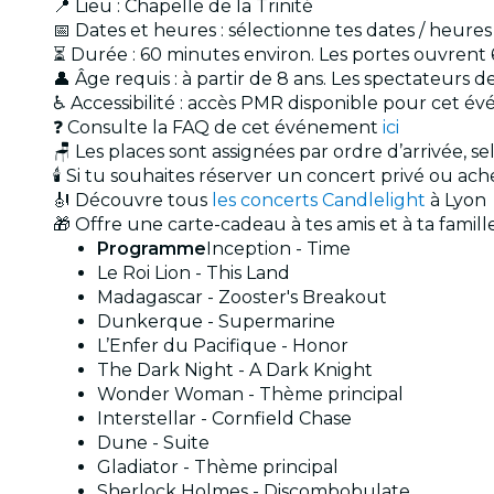
📍 Lieu : Chapelle de la Trinité
📅 Dates et heures : sélectionne tes dates / heure
⏳ Durée : 60 minutes environ. Les portes ouvrent 
👤 Âge requis : à partir de 8 ans. Les spectateur
♿ Accessibilité : accès PMR disponible pour cet 
❓ Consulte la FAQ de cet événement
ici
🪑 Les places sont assignées par ordre d’arrivée, s
🕯️ Si tu souhaites réserver un concert privé ou a
🎻 Découvre tous
les concerts Candlelight
à Lyon
🎁 Offre une carte-cadeau à tes amis et à ta famil
Programme
Inception - Time
Le Roi Lion - This Land
Madagascar - Zooster's Breakout
Dunkerque - Supermarine
L’Enfer du Pacifique - Honor
The Dark Night - A Dark Knight
Wonder Woman - Thème principal
Interstellar - Cornfield Chase
Dune - Suite
Gladiator - Thème principal
Sherlock Holmes - Discombobulate