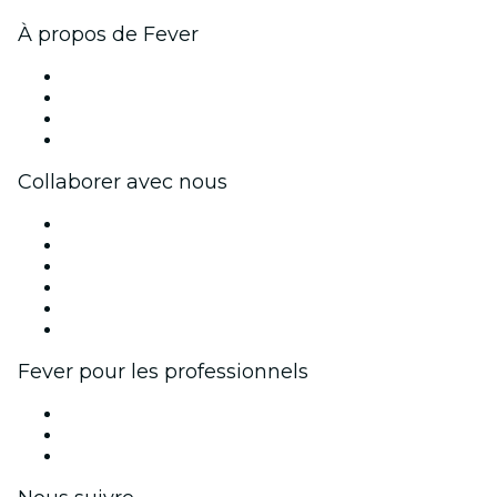
À propos de Fever
Presse
Travailler chez Fever
Cartes-cadeaux
Centre d'aide
Collaborer avec nous
Fever Zone
Publiez votre événement
Événements d'entreprise et avantages
Programme d'affiliation
Programme d'ambassadeurs et d'influenceurs
Partenariats avec des marques
Fever pour les professionnels
Événements privés et billets de groupe
Avantages pour les entreprises
Coupons et cartes cadeaux pour les entreprises