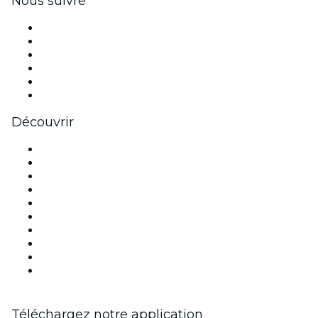
Nous suivre
Facebook
X (Twitter)
Instagram
TikTok
LinkedIn
Youtube
Découvrir
Lieux d'événements à Lyon
France
Aujourd'hui
Demain
Cette semaine
Ce week-end
Halloween
Saint Valentin
Noël
Fête des mères
Téléchargez notre application