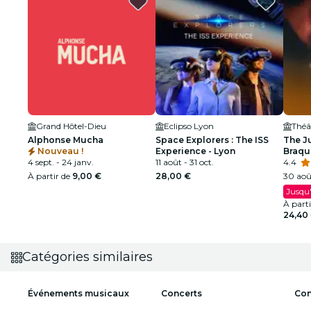
Grand Hôtel-Dieu
Eclipso Lyon
Alphonse Mucha
Space Explorers : The ISS
The J
Nouveau !
Experience - Lyon
Braqu
4 sept. - 24 janv.
11 août - 31 oct.
dollar
4.4
À partir de
9,00 €
28,00 €
30 août
Jusqu'
À part
24,40
Catégories similaires
Événements musicaux
Concerts
Con