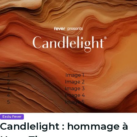
Image 1
Image 2
Image 3
Image 4
Image 5
Exclu Fever
Candlelight : hommage à