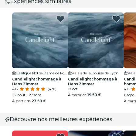
Expériences similaires
Basilique Notre-Dame de Fourvière
Palais de la Bourse de Lyon
Pala
Candlelight : hommage à
Candlelight : hommage à
Candle
Hans Zimmer
Hans Zimmer
homma
4.8
(476)
17 oct.
4.6
22 août - 27 sept.
À partir de
19,50 €
6 sept.
À partir de
23,50 €
À part
Découvre nos meilleures expériences