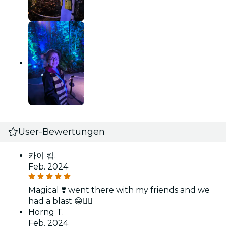
User-Bewertungen
카이 킴.
Feb. 2024
Magical ❣️ went there with my friends and we
had a blast 😁👌🏻
Horng T.
Feb. 2024