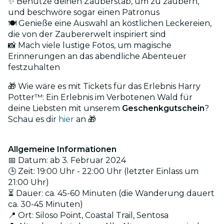
✨ Benutze deinen Zauberstab, um zu zaubern,
und beschwöre sogar einen Patronus
🍽️ Genieße eine Auswahl an köstlichen Leckereien,
die von der Zaubererwelt inspiriert sind
📸 Mach viele lustige Fotos, um magische
Erinnerungen an das abendliche Abenteuer
festzuhalten
🎁 Wie wäre es mit Tickets für das Erlebnis Harry
Potter™: Ein Erlebnis im Verbotenen Wald für
deine Liebsten mit unserem
Geschenkgutschein
?
Schau es dir
hier
an 🎁
Allgemeine Informationen
📅 Datum: ab 3. Februar 2024
🕒 Zeit: 19:00 Uhr - 22:00 Uhr (letzter Einlass um
21:00 Uhr)
⏳ Dauer: ca. 45-60 Minuten (die Wanderung dauert
ca. 30-45 Minuten)
📍 Ort: Siloso Point, Coastal Trail, Sentosa