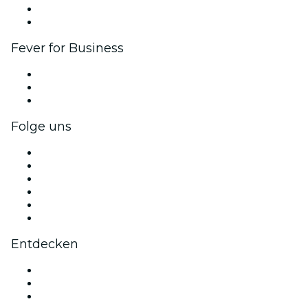
Botschafter & Influencer-Programm
Markenpartnerschaften
Fever for Business
Privatveranstaltungen & Gruppentickets
Firmenvorteile
Firmengeschenkkarten und -gutscheine
Folge uns
Facebook
X (Twitter)
Instagram
TikTok
LinkedIn
YouTube
Entdecken
Veranstaltungsorte in Hamburg
Deutschland
Heute