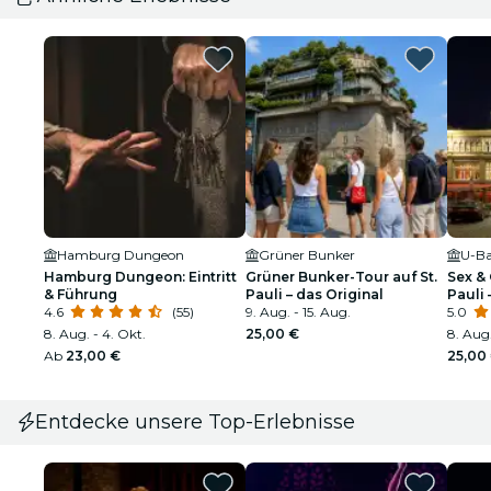
Hamburg Dungeon
Grüner Bunker
U-Ba
Hamburg Dungeon: Eintritt
Grüner Bunker-Tour auf St.
Sex & 
& Führung
Pauli – das Original
Pauli 
4.6
(55)
9. Aug. - 15. Aug.
5.0
8. Aug. - 4. Okt.
25,00 €
8. Aug.
Ab
23,00 €
25,00
Entdecke unsere Top-Erlebnisse