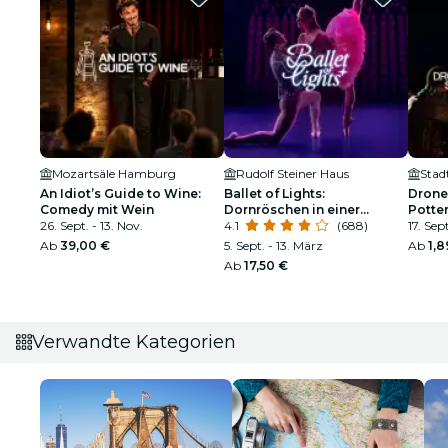
Mozartsäle Hamburg
Rudolf Steiner Haus
Stad
An Idiot’s Guide to Wine:
Ballet of Lights:
Drone
Comedy mit Wein
Dornröschen in einer
Potte
26. Sept. - 13. Nov.
funkelnden Show
4.1
(688)
17. Sept
Ab
39,00 €
5. Sept. - 13. März
Ab
1,8
Ab
17,50 €
Verwandte Kategorien