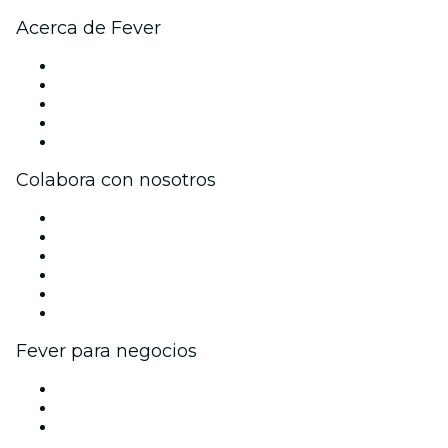
Acerca de Fever
Prensa
Únete al equipo
Becas de Excelencia
Tarjetas Regalo
Centro de asistencia
Colabora con nosotros
Gestiona tu evento
Publica tu evento
Eventos y beneficios para empresas
Programa de Afiliados
Programa de embajadores e influencers
Colaboraciones de marca
Fever para negocios
Eventos privados y entradas de grupo
Beneficios corporativos
Tarjetas y cupones de regalo corporativos