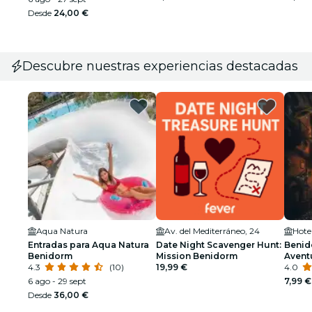
Desde
24,00 €
Descubre nuestras experiencias destacadas
Aqua Natura
Av. del Mediterráneo, 24
Hote
Entradas para Aqua Natura
Date Night Scavenger Hunt:
Benid
Benidorm
Mission Benidorm
Avent
4.3
(10)
19,99 €
Desafi
4.0
6 ago - 29 sept
7,99 €
Desde
36,00 €