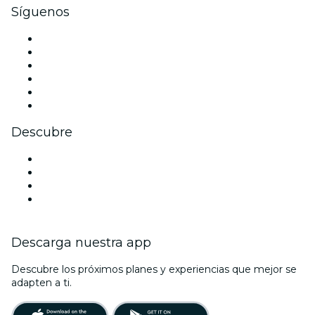
Síguenos
Facebook
X (Twitter)
Instagram
TikTok
LinkedIn
Youtube
Descubre
Locales y espacios de eventos en Benidorm
España
La La Love You
Viva Suecia
Descarga nuestra app
Descubre los próximos planes y experiencias que mejor se
adapten a ti.