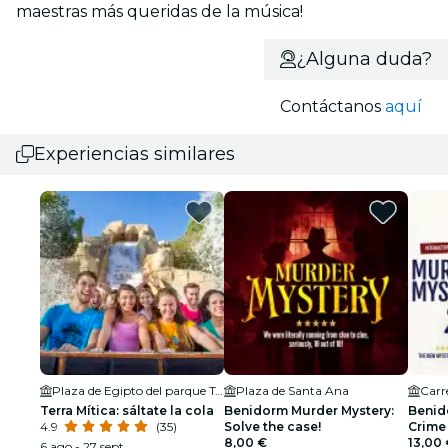
maestras más queridas de la música!
¿Alguna duda?
Contáctanos
aquí
Experiencias similares
Plaza de Egipto del parque Terra Mítica
Plaza de Santa Ana
Carr
Terra Mítica: sáltate la cola
Benidorm Murder Mystery:
Benid
4.9
(35)
Solve the case!
Crime
8,00 €
13,00
6 ago - 27 sept