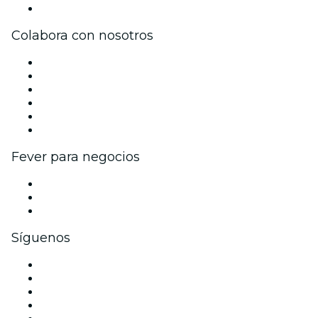
Centro de asistencia
Colabora con nosotros
Gestiona tu evento
Publica tu evento
Eventos y beneficios para empresas
Programa de Afiliados
Programa de embajadores e influencers
Colaboraciones de marca
Fever para negocios
Eventos privados y entradas de grupo
Beneficios corporativos
Tarjetas y cupones de regalo corporativos
Síguenos
Facebook
X (Twitter)
Instagram
TikTok