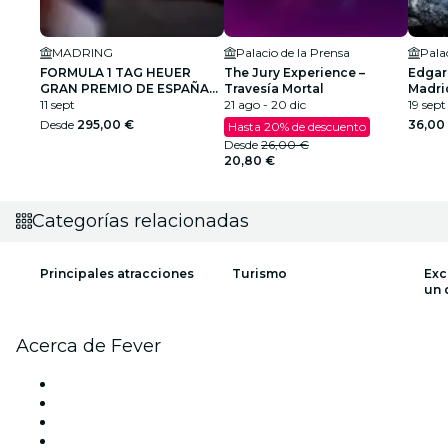
MADRING
Palacio de la Prensa
Pala
FORMULA 1 TAG HEUER
The Jury Experience –
Edgar
GRAN PREMIO DE ESPAÑA
Travesía Mortal
Madri
2026
11 sept
21 ago - 20 dic
19 sept
Desde
295,00 €
36,00
Hasta 20% de descuento
Desde
26,00 €
20,80 €
Categorías relacionadas
Principales atracciones
Turismo
Exc
un 
Acerca de Fever
Prensa
Únete al equipo
Becas de Excelencia
Tarjetas Regalo