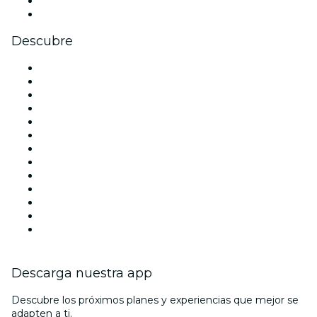
LinkedIn
Youtube
Descubre
Locales y espacios de eventos en Madrid
España
Hoy
Mañana
Esta semana
Este fin de semana
Halloween
San Valentín
Team Building Madrid
La La Love You
Viva Suecia
Navidad
Año Nuevo
Descarga nuestra app
Descubre los próximos planes y experiencias que mejor se
adapten a ti.