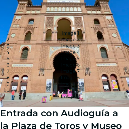
Image 1
Image 2
Image 3
Image 4
Image 5
Image 6
Image 7
Image 8
Image 9
Image 10
Image 11
Entrada con Audioguía a
la Plaza de Toros y Museo