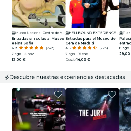
Museo Nacional Centro de Arte Reina Sofía
HELLBOUND EXPERIENCE MADRID
Plaz
Entradas sin colas al Museo
Entradas para el Museo de
Palac
Reina Sofía
Cera de Madrid
entra
4.8
(247)
4.5
(223)
8 ago -
7 ago - 4 nov
7 ago - 15 ene
29,00
12,00 €
Desde
14,00 €
Descubre nuestras experiencias destacadas