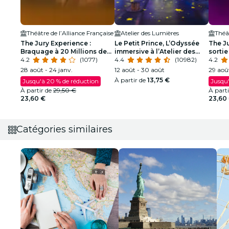
Théâtre de l’Alliance Française
Atelier des Lumières
Théât
The Jury Experience :
Le Petit Prince, L’Odyssée
The J
Braquage à 20 Millions de
immersive à l’Atelier des
sortie
Dollars
4.2
(1077)
Lumières
4.4
(10982)
4.2
28 août - 24 janv.
12 août - 30 août
29 août
À partir de
13,75 €
Jusqu'à 20 % de réduction
Jusqu'
À partir de
29,50 €
À part
23,60 €
23,60
Catégories similaires