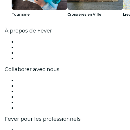
Tourisme
Croisières en Ville
Lie
À propos de Fever
Presse
Travailler chez Fever
Cartes-cadeaux
Centre d'aide
Collaborer avec nous
Fever Zone
Publiez votre événement
Événements d'entreprise et avantages
Programme d'affiliation
Programme d'ambassadeurs et d'influenceurs
Partenariats avec des marques
Fever pour les professionnels