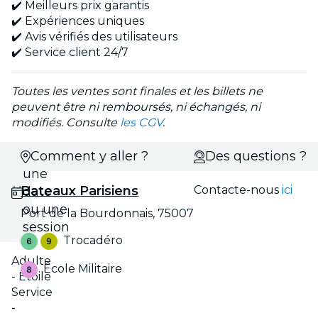
✔️ Meilleurs prix garantis
✔️ Expériences uniques
✔️ Avis vérifiés des utilisateurs
✔️ Service client 24/7
Toutes les ventes sont finales et les billets ne
peuvent être ni remboursés, ni échangés, ni
modifiés. Consulte
les CGV
.
Choisis
Comment y aller ?
Des questions ?
une
Bateaux Parisiens
Contacte-nous
ici
date
ou une
Port de la Bourdonnais, 75007
session
Trocadéro
Adulte
École Militaire
- Étoile
Service
-