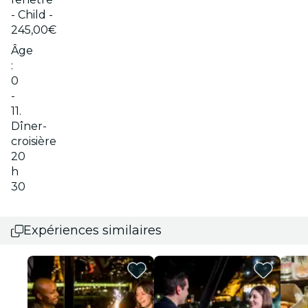
- Child -
245,00€
Âge
:
0
-
11.
Dîner-
croisière
20
h
30
Expériences similaires