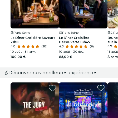
Paris Seine
Paris Seine
2 Ru
Le Dîner Croisière Saveurs
Le Dîner Croisière
Brunch
21h15
Découverte 18h45
sur la
4.8
(28)
4.3
(6)
4.7
10 août - 31 janv.
10 août - 30 déc.
16 août
100,00 €
85,00 €
À part
Découvre nos meilleures expériences