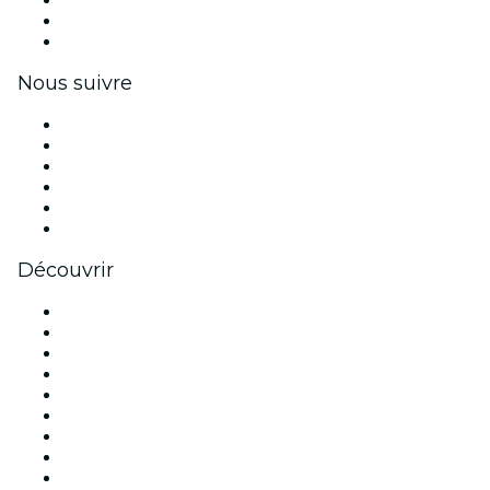
Événements privés et billets de groupe
Avantages pour les entreprises
Coupons et cartes cadeaux pour les entreprises
Nous suivre
Facebook
X (Twitter)
Instagram
TikTok
LinkedIn
Youtube
Découvrir
Lieux d'événements à Paris
France
Aujourd'hui
Demain
Cette semaine
Ce week-end
Halloween
Saint Valentin
Noël