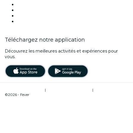
Saint Valentin
Noël
Fête des mères
Nouvel An
Téléchargez notre application
Découvrez les meilleures activités et expériences pour
vous.
Conditions d’utilisation
|
Politique de confidentialité
|
Gestion des cookies
©2026 - Fever