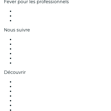
Fever pour les professionnels
Événements privés et billets de groupe
Avantages pour les entreprises
Coupons et cartes cadeaux pour les entreprises
Nous suivre
Facebook
X (Twitter)
Instagram
TikTok
LinkedIn
Youtube
Découvrir
Lieux d'événements à Paris
France
Aujourd'hui
Demain
Cette semaine
Ce week-end
Halloween