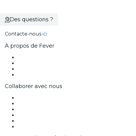
Des questions ?
Contacte-nous
ici
À propos de Fever
Presse
Travailler chez Fever
Cartes-cadeaux
Centre d'aide
Collaborer avec nous
Fever Zone
Publiez votre événement
Événements d'entreprise et avantages
Programme d'affiliation
Programme d'ambassadeurs et d'influenceurs
Partenariats avec des marques