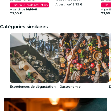
À partir de
13,75 €
Jusqu'à 20 % de réduction
Jusqu'
À partir de
29,50 €
À part
23,60 €
23,60
Catégories similaires
Expériences de dégustation
Gastronomie
D