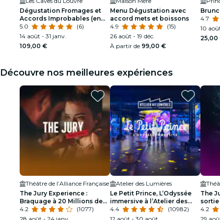
Les Caves du Louvre
Maison Mère
Prin
Dégustation Fromages et
Menu Dégustation avec
Brunc
Accords Improbables (en
accord mets et boissons
4.7
français)
5.0
(6)
4.9
(15)
10 août
14 août - 31 janv.
26 août - 19 déc.
25,00
109,00 €
À partir de
99,00 €
Découvre nos meilleures expériences
Théâtre de l’Alliance Française
Atelier des Lumières
Théât
The Jury Experience :
Le Petit Prince, L’Odyssée
The J
Braquage à 20 Millions de
immersive à l’Atelier des
sortie
Dollars
4.2
(1077)
Lumières
4.4
(10982)
4.2
28 août - 24 janv.
12 août - 30 août
29 août