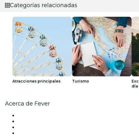
Categorías relacionadas
Atracciones principales
Turismo
Exc
día
Acerca de Fever
Prensa
Únete al equipo
Tarjetas Regalo
Centro de asistencia