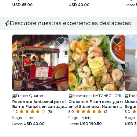
USD 65.00
USD 40.00
Desde
Descubre nuestras experiencias destacadas
French Quarter
Steamboat NATCHEZ - Official Site
The 
Recorrido fantasmal por el
Crucero VIP con cena y jazz
Museo
Barrio Francés en carruaje
en el Steamboat Natchez,
Segun
tirado por mulas
4.2
(5)
con visita privada y barra
5.0
(2)
bolet
5.0
libre opcional.
9 ago - 4 oct
9 ago - 4 feb
8 ago 
Desde
USD 40.00
Desde
USD 190.50
USD 3