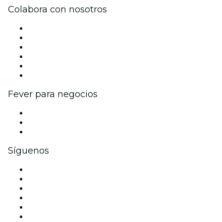
Colabora con nosotros
Gestiona tu evento
Publica tu evento
Eventos y beneficios para empresas
Programa de Afiliados
Programa de embajadores e influencers
Colaboraciones de marca
Fever para negocios
Eventos privados y entradas de grupo
Beneficios corporativos
Tarjetas y cupones de regalo corporativos
Síguenos
Facebook
X (Twitter)
Instagram
TikTok
LinkedIn
Youtube