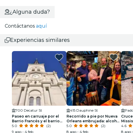
¿Alguna duda?
Contáctanos
aquí
Experiencias similares
700 Decatur St
415 Dauphine St
Paseo en carruaje por el
Recorrido a pie por Nueva
Crucer
Barrio Francés y el barrio
Orleans embrujada: alcohol
Missis
Marigny de Nueva Orleans
5.0
(2)
y fantasmas
5.0
(2)
4.6
9 ago - 4 feb
8 ago - 4 feb
8 ago -