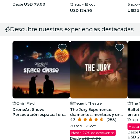
Desde
USD 79.00
13 ago - 18 oct
6 ago -
USD 124.95
USD 5
Descubre nuestras experiencias destacadas
Ohiri Field
Regent Theatre
DroneArt Show:
The Jury Experience:
Ballet
Persecución espacial en
diamantes, mentiras y un
en un
Ohiri Field - Lista de espera
hombre muerto
4.3
(288)
deslu
19 sep 
20 sep - 25 oct
Hasta
Desde
Hasta 20% de descuento
USD 2
Desde
USD 41.00