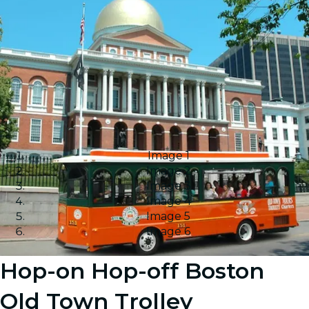
Image 1
Image 2
Image 3
Image 4
Image 5
Image 6
Hop-on Hop-off Boston
Old Town Trolley