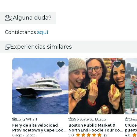
¿Alguna duda?
Contáctanos
aquí
Experiencias similares
Long Wharf
296 State St, Boston
Clas
Ferry de alta velocidad
Boston Public Market &
Crucer
Provincetown y Cape Cod
North End Foodie Tour con
puert
desde/hacia Boston
6 ago - 12 oct
guía local
5.0
(2)
4.8