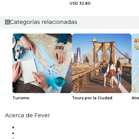
USD 32.80
Categorías relacionadas
Turismo
Tours por la Ciudad
Atr
Acerca de Fever
Prensa
Únete al equipo
Tarjetas Regalo