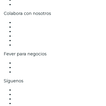
Centro de asistencia
Colabora con nosotros
Gestiona tu evento
Publica tu evento
Eventos y beneficios para empresas
Programa de Afiliados
Programa de embajadores e influencers
Colaboraciones de marca
Fever para negocios
Eventos privados y entradas de grupo
Beneficios corporativos
Tarjetas y cupones de regalo corporativos
Síguenos
Facebook
X (Twitter)
Instagram
TikTok