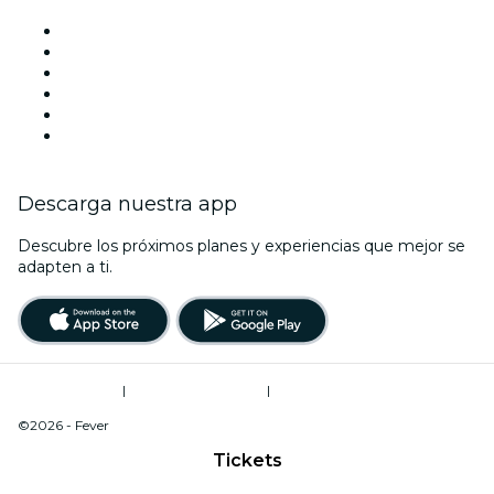
Facebook
X (Twitter)
Instagram
TikTok
LinkedIn
Youtube
Descarga nuestra app
Descubre los próximos planes y experiencias que mejor se
adapten a ti.
Términos de uso
|
Política de privacidad
|
Do Not Sell My Personal Information / Cookies Management
©2026 - Fever
Tickets