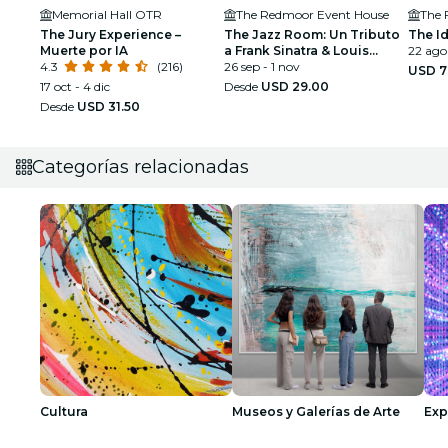
Memorial Hall OTR
The Redmoor Event House
The 
The Jury Experience –
The Jazz Room: Un Tributo
The Id
Muerte por IA
a Frank Sinatra & Louis
22 ago
4.3
(216)
Armstrong
26 sep - 1 nov
USD 7
17 oct - 4 dic
Desde
USD 29.00
Desde
USD 31.50
Categorías relacionadas
Cultura
Museos y Galerías de Arte
Exp