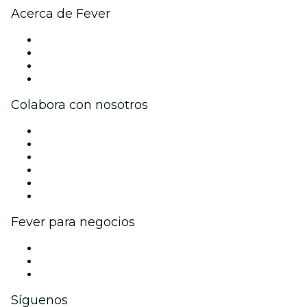
Acerca de Fever
Prensa
Únete al equipo
Tarjetas Regalo
Centro de asistencia
Colabora con nosotros
Gestiona tu evento
Publica tu evento
Eventos y beneficios para empresas
Programa de Afiliados
Programa de embajadores e influencers
Colaboraciones de marca
Fever para negocios
Eventos privados y entradas de grupo
Beneficios corporativos
Tarjetas y cupones de regalo corporativos
Síguenos