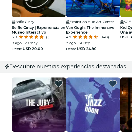
Selfie Cincy
Exhibition Hub Art Center
37 E
Selfie Cincy | Experiencia en
Van Gogh: The Immersive
Kid Qu
Museo Interactivo
Experience
Una a
5.0
(1)
4.7
(140)
super
USD 8
(edad
8 ago - 29 may
8 ago - 30 sep
Desde
USD 20.00
Desde
USD 24.90
Descubre nuestras experiencias destacadas