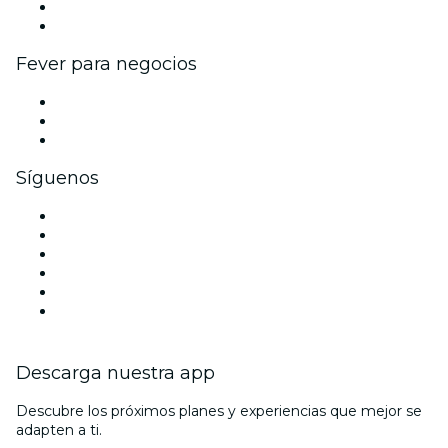
Programa de embajadores e influencers
Colaboraciones de marca
Fever para negocios
Eventos privados y entradas de grupo
Beneficios corporativos
Tarjetas y cupones de regalo corporativos
Síguenos
Facebook
X (Twitter)
Instagram
TikTok
LinkedIn
Youtube
Descarga nuestra app
Descubre los próximos planes y experiencias que mejor se
adapten a ti.