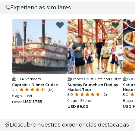
Experiencias similares
BB Riverboats
French Crust Café and Bistro
1390
Captain's Dinner Cruise
Sunday Brunch en Findlay
Satur
4.4
(12)
Market Tour
Histor
5.0
(2)
5.0
6 ago - 1 oct
9 ago - 31 ene
8 ago 
Desde
USD 57.55
USD 89.00
USD 9
Descubre nuestras experiencias destacadas