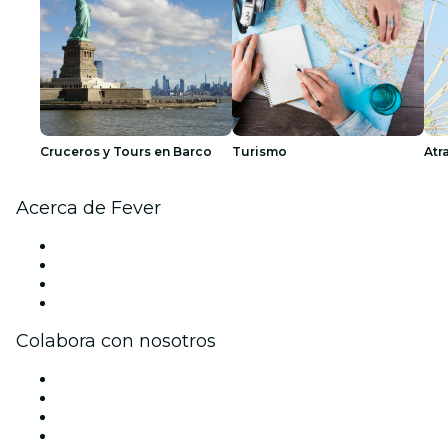
Cruceros y Tours en Barco
Turismo
Atr
Acerca de Fever
Prensa
Únete al equipo
Tarjetas Regalo
Centro de asistencia
Colabora con nosotros
Gestiona tu evento
Publica tu evento
Eventos y beneficios para empresas
Programa de Afiliados