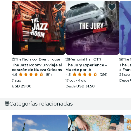
The Redmoor Event House
Memorial Hall OTR
The 
The Jazz Room: Un viaje al
The Jury Experience –
The J
corazón de Nueva Orleans
Muerte por IA
a Fran
4.6
(81)
4.3
(216)
Armst
26 sep 
7 ago
17 oct - 4 dic
Desde
USD 29.00
Desde
USD 31.50
Categorías relacionadas