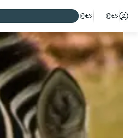
ES
ES