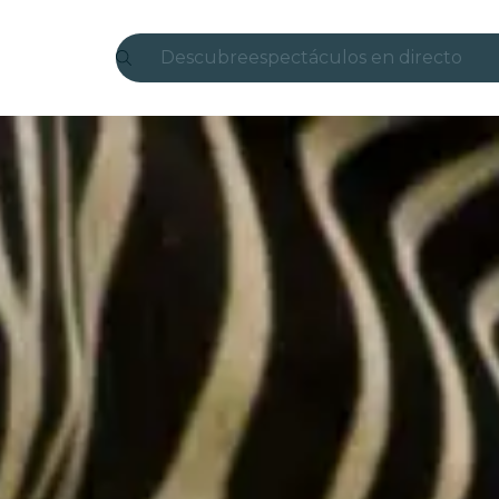
Descubre
espectáculos en directo
Madrid
candlelight
Londres
experiencias y ciudades
São Paulo
exposiciones
Seúl
recorridos por la ciudad
conciertos