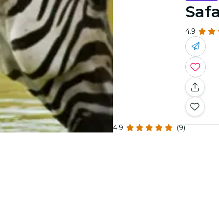
Safa
4.9
4.9
(9)