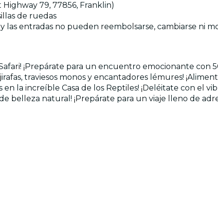
t Highway 79, 77856, Franklin)
sillas de ruedas
as y las entradas no pueden reembolsarse, cambiarse ni m
u Safari! ¡Prepárate para un encuentro emocionante con 50
irafas, traviesos monos y encantadores lémures! ¡Alimen
 la increíble Casa de los Reptiles! ¡Deléitate con el vibr
e belleza natural! ¡Prepárate para un viaje lleno de ad