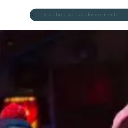
Descubre
espectáculos en directo
Madrid
candlelight
Londres
experiencias y ciudades
São Paulo
exposiciones
Seúl
recorridos por la ciudad
conciertos