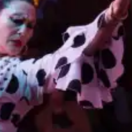
restaurantes
cine