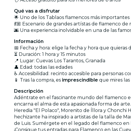
Qué vas a disfrutar
🌟 Uno de los Tablaos flamencos más importantes
💃🏼 Escenario de grandes artístas de flamenco de
🌆 Una experiencia inolvidable en una de las fa
Información
📅 Fecha y hora: elige la fecha y hora que quieras
⏳ Duración: 1 hora y 15 minutos
📍 Lugar: Cuevas Los Tarantos, Granada
👤 Edad: todas las edades
♿️ Accesibilidad: recinto accesible para personas 
📱 Tras la compra, es
imprescindible
que mires las
Descripción
Adéntrate en el fascinante mundo del flamenco en
encarna el alma de esta apasionada forma de arte.
Heredia "El Polaco", Morenito de Íllora y Chonchi
hechizante ha inspirado a artistas de la talla de M
de Luis. Sumérgete en el legado del flamenco en L
¡Consigue tus entradas para Flamenco en las Cuev