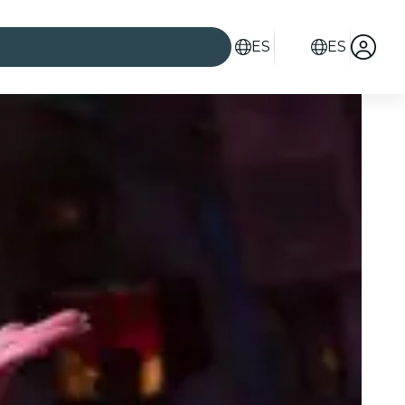
ES
ES