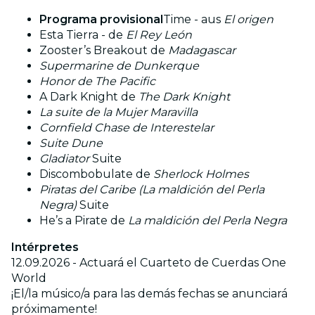
Programa provisional
Time - aus
El origen
Esta Tierra - de
El Rey León
Zooster’s Breakout de
Madagascar
Supermarine de Dunkerque
Honor de The Pacific
A Dark Knight de
The Dark Knight
La suite de la Mujer Maravilla
Cornfield Chase de Interestelar
Suite Dune
Gladiator
Suite
Discombobulate de
Sherlock Holmes
Piratas del Caribe (La maldición del Perla
Negra)
Suite
He’s a Pirate de
La maldición del Perla Negra
Intérpretes
12.09.2026 - Actuará el Cuarteto de Cuerdas One
World
¡El/la músico/a para las demás fechas se anunciará
próximamente!