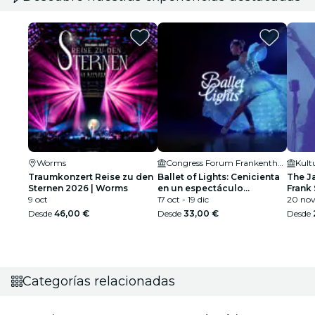
Worms
Congress Forum Frankenthal (Großer Saal)
Traumkonzert Reise zu den
Ballet of Lights: Cenicienta
The J
Sternen 2026 | Worms
en un espectáculo
Frank 
9 oct
deslumbrante
17 oct - 19 dic
Armst
20 nov 
Desde
46,00 €
Desde
33,00 €
Desde
Categorías relacionadas