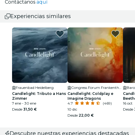
Contáctanos
aquí
Experiencias similares
Frauenbad Heidelberg
Congress Forum Frankenthal GmbH
Baro
Candlelight: Tributo a Hans
Candlelight: Coldplay e
Candle
Zimmer
Imagine Dragons
Beeth
7 ene - 30 ene
4.7
(469)
16 oct
Desde
31,50 €
10 dic
Desde
Desde
22,00 €
Descubre nuestras experiencias destacadas