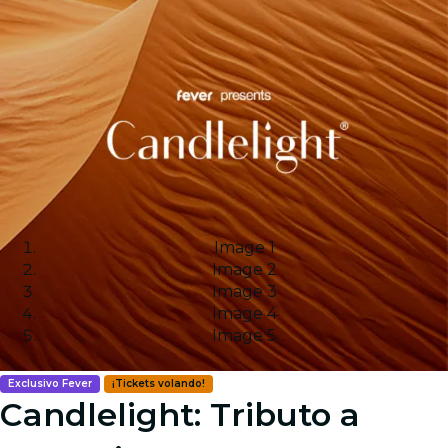
Image 1
Image 2
Image 3
Image 4
Image 5
Exclusivo Fever
¡Tickets volando!
Candlelight: Tributo a