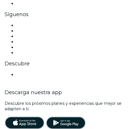
Tarjetas y cupones de regalo corporativos
Síguenos
Facebook
X (Twitter)
Instagram
TikTok
LinkedIn
Youtube
Descubre
Locales y espacios de eventos en Mannheim
Descarga nuestra app
Descubre los próximos planes y experiencias que mejor se
adapten a ti.