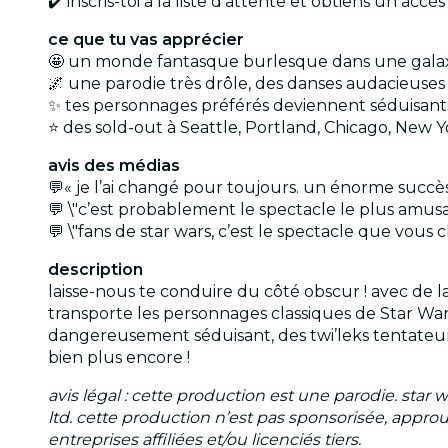
✔️ inscris-toi à la liste d’attente et obtiens un acc
ce que tu vas apprécier
🤩 un monde fantasque burlesque dans une galaxie 
🌌 une parodie très drôle, des danses audacieuse
✨ tes personnages préférés deviennent séduisants
⭐ des sold-out à Seattle, Portland, Chicago, New Y
avis des médias
💬« je l’ai changé pour toujours. un énorme succès.
💬 \"c’est probablement le spectacle le plus amusa
💬 \"fans de star wars, c’est le spectacle que vous
description
laisse-nous te conduire du côté obscur ! avec de 
transporte les personnages classiques de Star Wa
dangereusement séduisant, des twi’leks tentateurs
bien plus encore !
avis légal : cette production est une parodie. st
ltd. cette production n’est pas sponsorisée, approuv
entreprises affiliées et/ou licenciés tiers.