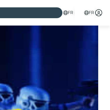
FR
FR