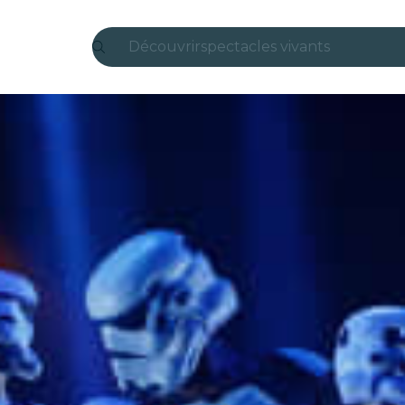
Découvrir
spectacles vivants
Madrid
Candlelight
Londres
expériences et villes
São Paulo
expositions
Séoul
visites urbaines
concerts