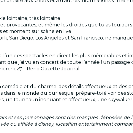
ès prioritaire aux billets et à d’autres informations si The 
lointaine, très lointaine
s et provocantes, et même les droïdes que tu as toujour
 et montent sur scène en live
ork, San Diego, Los Angeles et San Francisco. ne manque p
 l’un des spectacles en direct les plus mémorables et imp
nt que j’ai vu en concert de toute l’année ! un passage 
 cherchez\". - Reno Gazette Journal
la comédie et du charme, des détails affectueux et des 
rs dans le monde du burlesque. prépare-toi à voir des s
, un taun taun insinuant et affectueux, une skywalker tr
ar wars et ses personnages sont des marques déposées de
ée ou affiliée à disney, lucasfilm entertainment company l