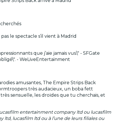
Empire Strips Back arrive à Madrid
s cherchés
as le spectacle s’il vient à Madrid
ressionnants que j’aie jamais vus.\" - SFGate
obligé\". - WeLiveEntertainment
parodies amusantes, The Empire Strips Back
tormtroopers très audacieux, un boba fett
ès sensuelle, les droïdes que tu cherchais, et
 lucasfilm entertainment company ltd ou lucasfilm
td, lucasfilm ltd ou à l’une de leurs filiales ou