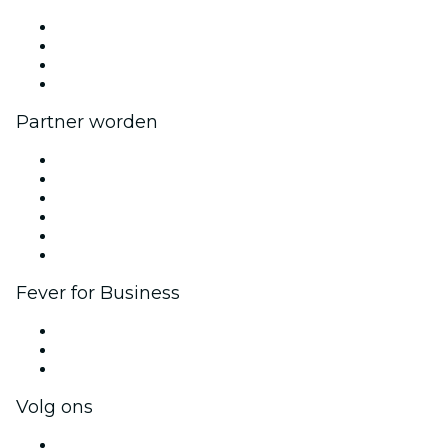
Pers
Kom bij ons werken
Cadeaubonnen
Helpcentrum
Partner worden
Beheer je evenement
Publiceer je evenement
Bedrijfsevenementen & -voordelen
Affiliate programma
Programma voor Ambassadeurs en Influencers
Samenwerkingen
Fever for Business
Privé-evenementen & tickets voor groepen
Bedrijfsvoordelen
Cadeaubonnen & vouchers voor bedrijven
Volg ons
Facebook