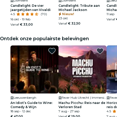
Domkerk
Domkerk
Lee
Candlelight: De vier
Candlelight: Tribute aan
Candle
jaargetijden van Vivaldi
Michael Jackson
Micha
4.5
(70)
Nieuw!
11 sep
23 okt
16 okt - 19 feb
Vanaf
Vanaf
€ 32,50
Vanaf
€ 33,00
Ontdek onze populairste belevingen
Leeuwenbergh
Fever Hub Utrecht | Immersieve Ervaringen en Tentoonstellingen
An Idiot’s Guide to Wine:
Machu Picchu: Reis naar de
Horiz
Comedy & Wijn
Verloren Stad
reis 
18 sep - 12 dec
7 aug - 27 sep
4.5
€ 47,00
Vanaf
€ 19,00
7 aug 