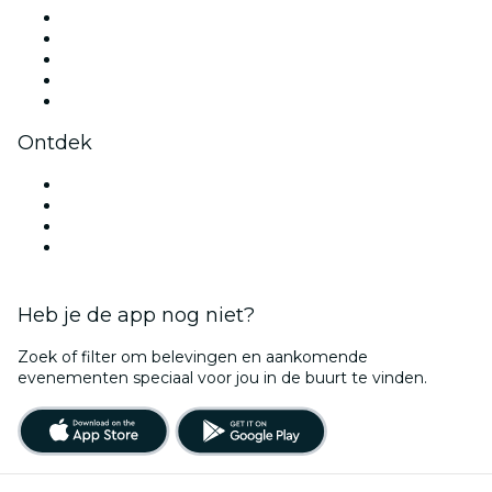
X (Twitter)
Instagram
TikTok
LinkedIn
YouTube
Ontdek
Evenementenlocaties in Utrecht
Nederland
Halloween
Valentijnsdag
Heb je de app nog niet?
Zoek of filter om belevingen en aankomende
evenementen speciaal voor jou in de buurt te vinden.