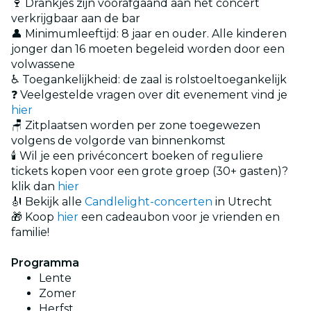
🍷 Drankjes zijn voorafgaand aan het concert
verkrijgbaar aan de bar
👤 Minimumleeftijd: 8 jaar en ouder. Alle kinderen
jonger dan 16 moeten begeleid worden door een
volwassene
♿ Toegankelijkheid: de zaal is rolstoeltoegankelijk
❓ Veelgestelde vragen over dit evenement vind je
hier
🪑 Zitplaatsen worden per zone toegewezen
volgens de volgorde van binnenkomst
🕯️ Wil je een privéconcert boeken of reguliere
tickets kopen voor een grote groep (30+ gasten)?
klik dan
hier
🎻 Bekijk alle
Candlelight-concerten
in Utrecht
🎁 Koop
hier
een cadeaubon voor je vrienden en
familie!
Programma
Lente
Zomer
Herfst