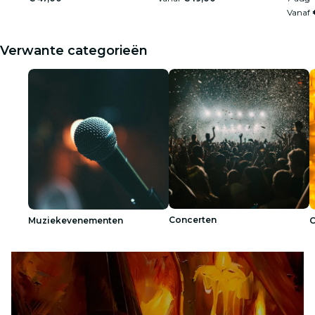
Vanaf
Verwante categorieën
Concerten
Muziekevenementen
C