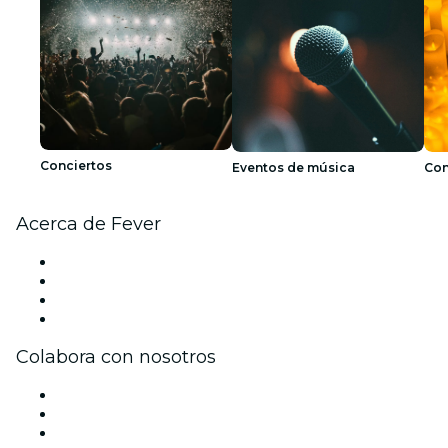
Conciertos
Eventos de música
Con
Acerca de Fever
Prensa
Únete al equipo
Tarjetas Regalo
Centro de asistencia
Colabora con nosotros
Gestiona tu evento
Publica tu evento
Eventos y beneficios para empresas