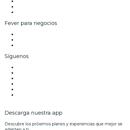
Programa de Afiliados
Programa de embajadores e influencers
Colaboraciones de marca
Fever para negocios
Eventos privados y entradas de grupo
Beneficios corporativos
Tarjetas y cupones de regalo corporativos
Síguenos
Facebook
X (Twitter)
Instagram
TikTok
LinkedIn
Youtube
Descarga nuestra app
Descubre los próximos planes y experiencias que mejor se
adapten a ti.