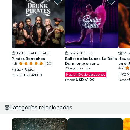
The Emerald Theatre
Bayou Theater
Piratas Borrachos
Ballet de las Luces: La Bella
Houst
4.8
(20)
Durmiente en un
en el 
Espectáculo Espumoso
29 ago - 27 feb
4.7
7 ago - 18 sep
15 ago 
Hasta 10% de descuento
Desde
USD 49.00
Desde
USD 41.00
Desde
Categorías relacionadas