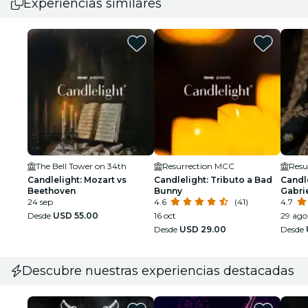
Experiencias similares
The Bell Tower on 34th
Resurrection MCC
Resu
Candlelight: Mozart vs
Candlelight: Tributo a Bad
Candle
Beethoven
Bunny
Gabri
24 sep
4.6
(41)
4.7
Desde
USD 55.00
16 oct
29 ago
Desde
USD 29.00
Desde
Descubre nuestras experiencias destacadas