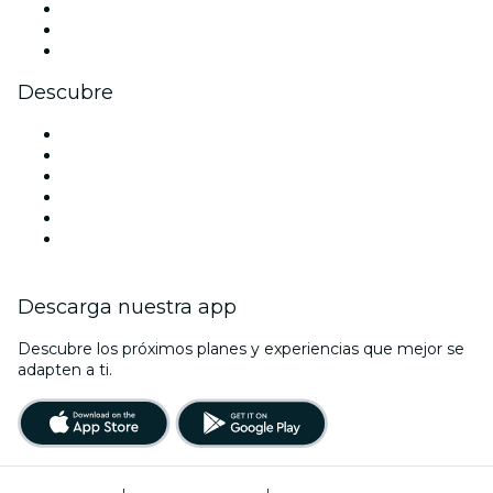
TikTok
LinkedIn
Youtube
Descubre
Locales y espacios de eventos en Zaragoza
España
Halloween
San Valentín
La La Love You
Viva Suecia
Descarga nuestra app
Descubre los próximos planes y experiencias que mejor se
adapten a ti.
Términos de uso
|
Política de privacidad
|
Administrador de cookies