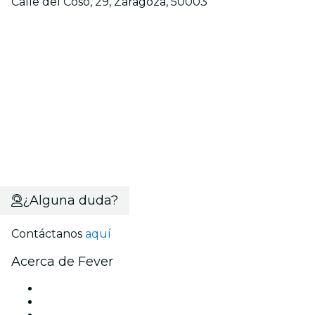
Calle del Coso, 29, Zaragoza, 50003
¿Alguna duda?
Contáctanos
aquí
Acerca de Fever
Prensa
Únete al equipo
Becas de Excelencia