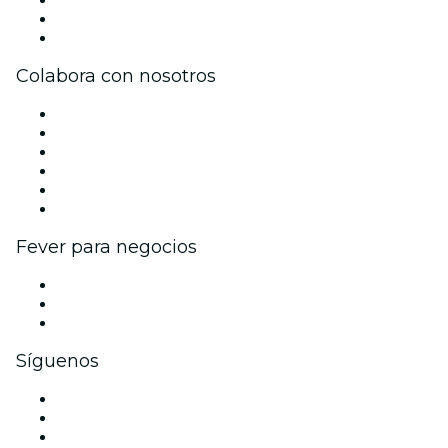
Tarjetas Regalo
Centro de asistencia
Colabora con nosotros
Gestiona tu evento
Publica tu evento
Eventos y beneficios para empresas
Programa de Afiliados
Programa de embajadores e influencers
Colaboraciones de marca
Fever para negocios
Eventos privados y entradas de grupo
Beneficios corporativos
Tarjetas y cupones de regalo corporativos
Síguenos
Facebook
X (Twitter)
Instagram