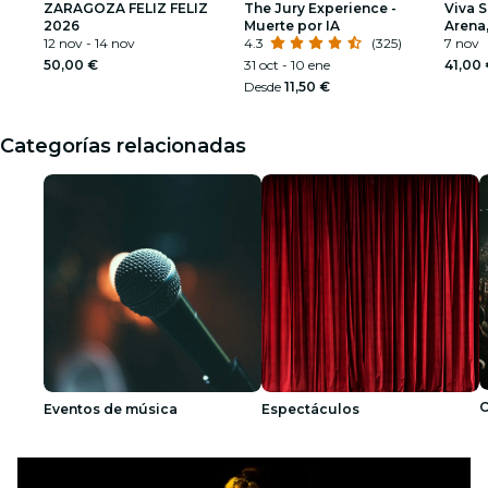
ZARAGOZA FELIZ FELIZ
The Jury Experience -
Viva 
2026
Muerte por IA
Arena
12 nov - 14 nov
4.3
(325)
7 nov
50,00 €
31 oct - 10 ene
41,00
Desde
11,50 €
Categorías relacionadas
C
Eventos de música
Espectáculos