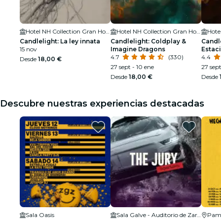
Hotel NH Collection Gran Hotel de Zaragoza
Hotel NH Collection Gran Hotel de Zaragoza
Candlelight: La ley innata
Candlelight: Coldplay &
Candle
15 nov
Imagine Dragons
Estaci
4.7
(330)
4.4
Desde
18,00 €
27 sept - 10 ene
27 sep
Desde
18,00 €
Desde
Descubre nuestras experiencias destacadas
Sala Oasis
Sala Galve - Auditorio de Zaragoza
Pam