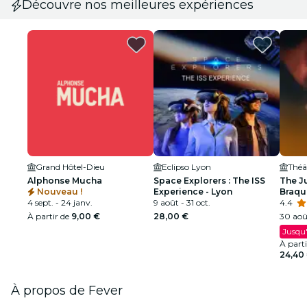
Découvre nos meilleures expériences
Grand Hôtel-Dieu
Eclipso Lyon
Alphonse Mucha
Space Explorers : The ISS
The J
Nouveau !
Experience - Lyon
Braqu
4 sept. - 24 janv.
9 août - 31 oct.
dollar
4.4
À partir de
9,00 €
28,00 €
30 août
Jusqu'
À part
24,40
À propos de Fever