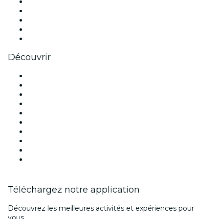
X (Twitter)
Instagram
TikTok
LinkedIn
Youtube
Découvrir
Lieux d'événements à Lyon
France
Aujourd'hui
Demain
Cette semaine
Ce week-end
Halloween
Saint Valentin
Noël
Fête des mères
Téléchargez notre application
Découvrez les meilleures activités et expériences pour
vous.