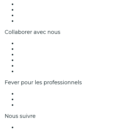
Presse
Travailler chez Fever
Cartes-cadeaux
Centre d'aide
Collaborer avec nous
Fever Zone
Publiez votre événement
Événements d'entreprise et avantages
Programme d'affiliation
Programme d'ambassadeurs et d'influenceurs
Partenariats avec des marques
Fever pour les professionnels
Événements privés et billets de groupe
Avantages pour les entreprises
Coupons et cartes cadeaux pour les entreprises
Nous suivre
Facebook