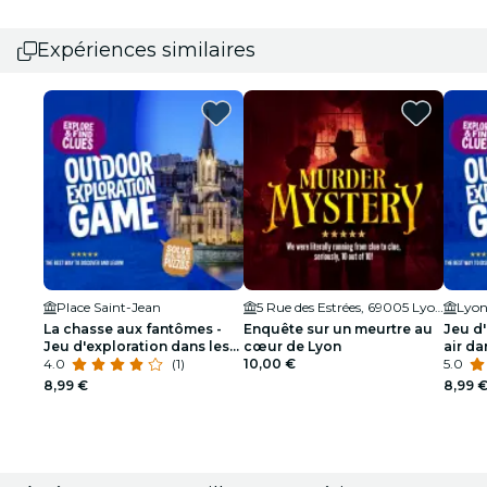
Expériences similaires
Place Saint-Jean
5 Rue des Estrées, 69005 Lyon, France
La chasse aux fantômes -
Enquête sur un meurtre au
Jeu d'
Jeu d'exploration dans les
cœur de Lyon
air dan
rues de Lyon
4.0
(1)
10,00 €
Lyon
5.0
8,99 €
8,99 