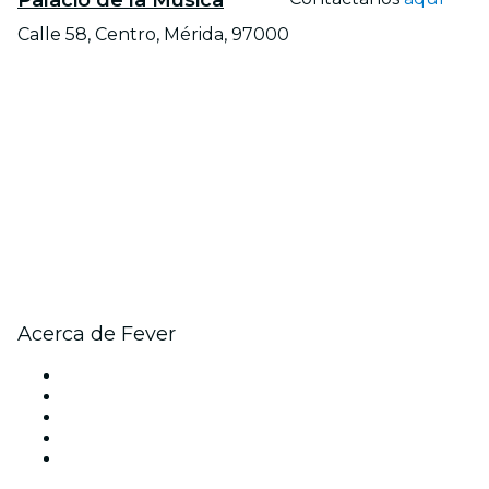
Calle 58, Centro, Mérida, 97000
Acerca de Fever
Prensa
Únete al equipo
Becas de Excelencia Fever
Tarjetas Regalo
Centro de asistencia