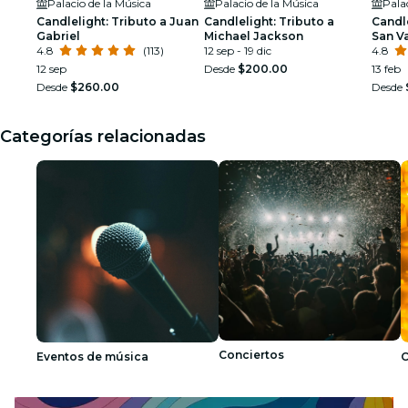
Palacio de la Música
Palacio de la Música
Pala
Candlelight: Tributo a Juan
Candlelight: Tributo a
Candle
Gabriel
Michael Jackson
San Va
4.8
(113)
12 sep - 19 dic
4.8
12 sep
Desde
$200.00
13 feb
Desde
$260.00
Desde
Categorías relacionadas
Conciertos
Eventos de música
C