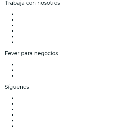
Trabaja con nosotros
Gestiona tu evento
Publica tu evento
Eventos y beneficios para empresas
Programa de Afiliados
Programa de embajadores e influencers
Colaboraciones de marca
Fever para negocios
Eventos privados y boletos de grupo
Beneficios corporativos
Tarjetas y cupones de regalo corporativos
Síguenos
Facebook
X (Twitter)
Instagram
TikTok
LinkedIn
Youtube