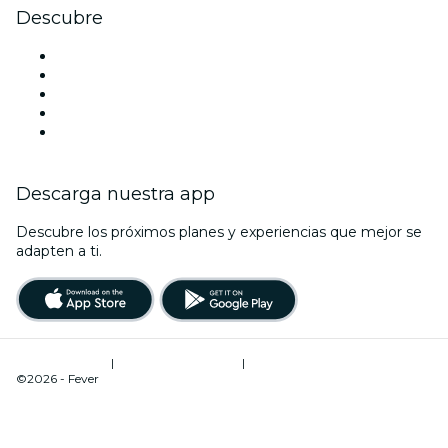
Descubre
Locales y espacios de eventos en Mérida
México
Halloween
San Valentín
Navidad
Descarga nuestra app
Descubre los próximos planes y experiencias que mejor se
adapten a ti.
Términos de uso
|
Política de privacidad
|
Gestión de cookies
©2026 - Fever