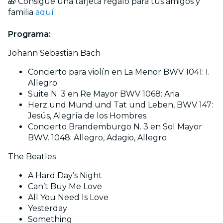
🎁 Consigue una tarjeta regalo para tus amigos y
familia
aquí
Programa:
Johann Sebastian Bach
Concierto para violín en La Menor BWV 1041: I.
Allegro
Suite N. 3 en Re Mayor BWV 1068: Aria
Herz und Mund und Tat und Leben, BWV 147:
Jesús, Alegría de los Hombres
Concierto Brandemburgo N. 3 en Sol Mayor
BWV. 1048: Allegro, Adagio, Allegro
The Beatles
A Hard Day’s Night
Can’t Buy Me Love
All You Need Is Love
Yesterday
Something