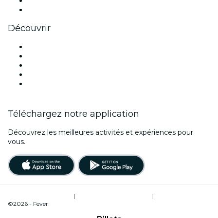
LinkedIn
Youtube
Découvrir
Lieux d'événements à Madrid
Aujourd'hui
Demain
Cette semaine
Ce week-end
Téléchargez notre application
Découvrez les meilleures activités et expériences pour
vous.
Conditions d’utilisation
|
Politique de confidentialité
|
Gestion des cookies
©2026 - Fever