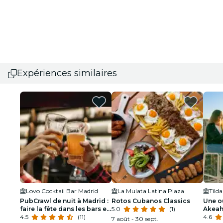
Expériences similaires
Lovo Cocktail Bar Madrid
La Mulata Latina Plaza
Tild
PubCrawl de nuit à Madrid :
Rotos Cubanos Classics
Une o
faire la fête dans les bars et
5.0
(1)
Akeah
les clubs
4.5
(11)
4.6
7 août - 30 sept.