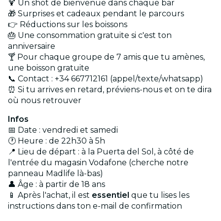
🍹 Un shot de bienvenue dans chaque bar
🎁 Surprises et cadeaux pendant le parcours
👉 Réductions sur les boissons
🎂 Une consommation gratuite si c'est ton
anniversaire
🍸 Pour chaque groupe de 7 amis que tu amènes,
une boisson gratuite
📞 Contact : +34 667712161 (appel/texte/whatsapp)
⏰ Si tu arrives en retard, préviens-nous et on te dira
où nous retrouver
Infos
📅 Date : vendredi et samedi
🕐 Heure : de 22h30 à 5h
📍 Lieu de départ : à la Puerta del Sol, à côté de
l'entrée du magasin Vodafone (cherche notre
panneau Madlife là-bas)
👤 Âge : à partir de 18 ans
📱 Après l'achat, il est
essentiel
que tu lises les
instructions dans ton e-mail de confirmation