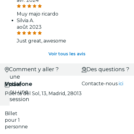
avr. 2024
Muy majo ricardo
Silvia A.
août 2023
Just great, awesome
Voir tous les avis
Comment y aller ?
Choisis
Des questions ?
une
Vodafone
Contacte-nous
ici
date
ou une
Puerta del Sol, 13, Madrid, 28013
session
Billet
pour 1
personne