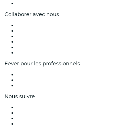
Centre d'aide
Collaborer avec nous
Fever Zone
Publiez votre événement
Événements d'entreprise et avantages
Programme d'affiliation
Programme d'ambassadeurs et d'influenceurs
Partenariats avec des marques
Fever pour les professionnels
Événements privés et billets de groupe
Avantages pour les entreprises
Coupons et cartes cadeaux pour les entreprises
Nous suivre
Facebook
X (Twitter)
Instagram
TikTok