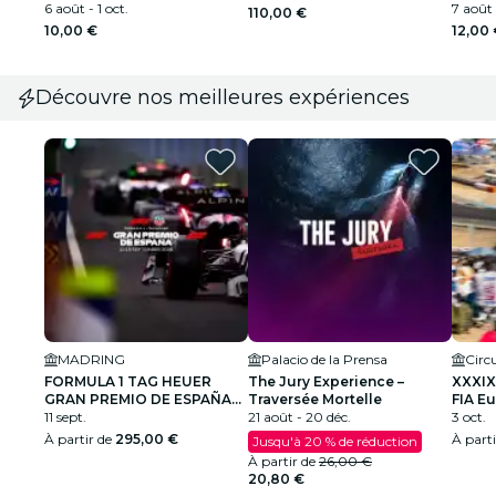
6 août - 1 oct.
7 août -
110,00 €
10,00 €
12,00
Découvre nos meilleures expériences
MADRING
Palacio de la Prensa
FORMULA 1 TAG HEUER
The Jury Experience –
XXXIX
GRAN PREMIO DE ESPAÑA
Traversée Mortelle
FIA E
2026
11 sept.
21 août - 20 déc.
3 oct.
À partir de
295,00 €
À part
Jusqu'à 20 % de réduction
À partir de
26,00 €
20,80 €