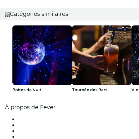
Catégories similaires
Boîtes de Nuit
Tournée des Bars
Vie
À propos de Fever
Presse
Travailler chez Fever
Bourses d'excellence Fever
Cartes-cadeaux