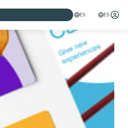
ES
ES