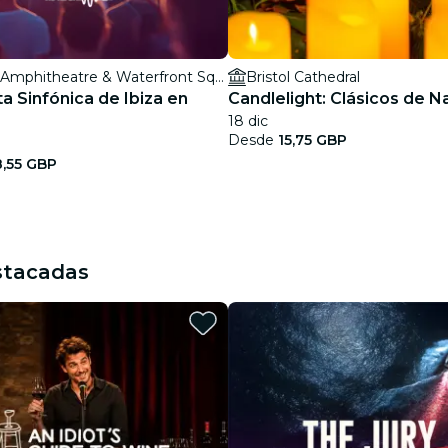
Bristol Amphitheatre & Waterfront Square
Bristol Cathedral
a Sinfónica de Ibiza en
Candlelight: Clásicos de N
18 dic
Desde
15,75 GBP
8,55 GBP
stacadas