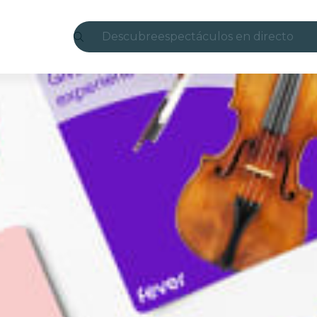
Descubre
espectáculos en directo
Madrid
candlelight
Londres
experiencias y ciudades
São Paulo
exposiciones
Seúl
recorridos por la ciudad
conciertos