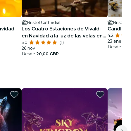
Bristol Cathedral
Bristol C
avidad
Los Cuatro Estaciones de Vivaldi
Candlelig
4.2
en Navidad a la luz de las velas en
23 ene
5.0
(1)
la Catedral de Bristol
Desde
15,
26 nov
Desde
20,00 GBP