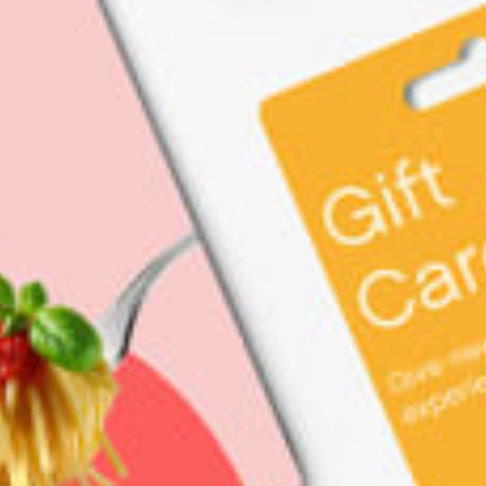
restaurantes
cine