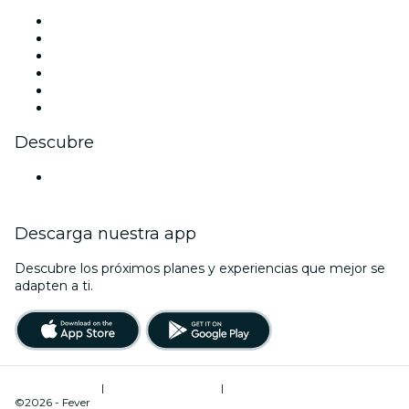
Facebook
X (Twitter)
Instagram
TikTok
LinkedIn
Youtube
Descubre
Locales y espacios de eventos en Turín
Descarga nuestra app
Descubre los próximos planes y experiencias que mejor se
adapten a ti.
Términos de uso
|
Política de privacidad
|
Administrador de cookies
©2026 - Fever