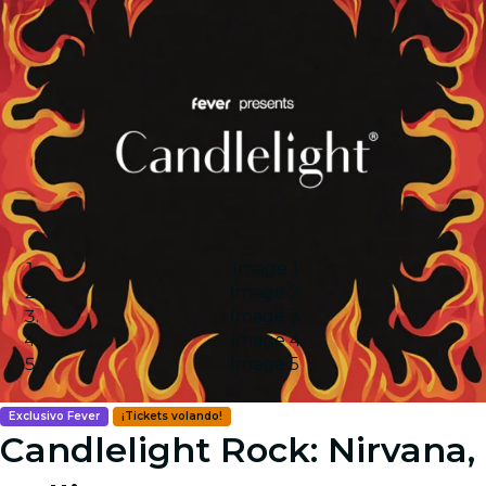
Image 1
Image 2
Image 3
Image 4
Image 5
Exclusivo Fever
¡Tickets volando!
Candlelight Rock: Nirvana,