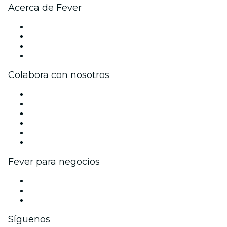
Acerca de Fever
Prensa
Únete al equipo
Tarjetas Regalo
Centro de asistencia
Colabora con nosotros
Gestiona tu evento
Publica tu evento
Eventos y beneficios para empresas
Programa de Afiliados
Programa de embajadores e influencers
Colaboraciones de marca
Fever para negocios
Eventos privados y entradas de grupo
Beneficios corporativos
Tarjetas y cupones de regalo corporativos
Síguenos