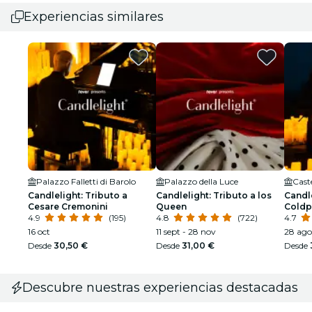
Experiencias similares
Palazzo Falletti di Barolo
Palazzo della Luce
Caste
Candlelight: Tributo a
Candlelight: Tributo a los
Candle
Cesare Cremonini
Queen
Coldp
4.9
(195)
4.8
(722)
Drago
4.7
16 oct
11 sept - 28 nov
28 ago
Desde
30,50 €
Desde
31,00 €
Desde
Descubre nuestras experiencias destacadas