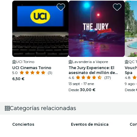
UCI Torino
Lavanderia a Vapore
QC T
UCI Cinemas Torino
The Jury Experience: El
Vouch
5.0
(3)
asesinato del millón de
Spa
dólares
4.6
(37)
4.8
6,50 €
13 sept - 17 ene
9 ago -
Desde
30,00 €
Desde
Categorías relacionadas
Conciertos
Eventos de música
Con