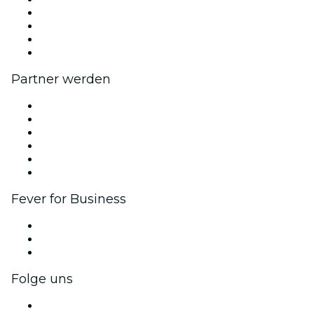
Wir stellen ein!
Impressum
Geschenkgutscheine
Hilfe-Center
Partner werden
Fever Zone
Veröffentliche dein Event
Firmenevents & -vorteile
Affiliate-Programm
Botschafter & Influencer-Programm
Markenpartnerschaften
Fever for Business
Privatveranstaltungen & Gruppentickets
Firmenvorteile
Firmengeschenkkarten und -gutscheine
Folge uns
Facebook