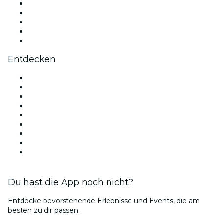
X (Twitter)
Instagram
TikTok
LinkedIn
YouTube
Entdecken
Veranstaltungsorte in München
Deutschland
Heute
Morgen
Diese Woche
Dieses Wochenende
Valentinstag
Weihnachts
Bubble Planet Köln
Du hast die App noch nicht?
Entdecke bevorstehende Erlebnisse und Events, die am
besten zu dir passen.