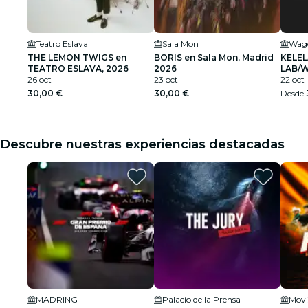
Teatro Eslava
Sala Mon
Wag
THE LEMON TWIGS en
BORIS en Sala Mon, Madrid
KELEL
TEATRO ESLAVA, 2026
2026
LAB/W
26 oct
23 oct
22 oct
30,00 €
30,00 €
Desde
Descubre nuestras experiencias destacadas
MADRING
Palacio de la Prensa
Movi