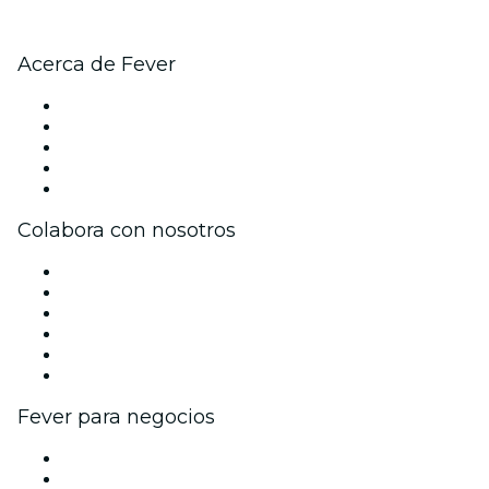
Acerca de Fever
Prensa
Únete al equipo
Becas de Excelencia
Tarjetas Regalo
Centro de asistencia
Colabora con nosotros
Gestiona tu evento
Publica tu evento
Eventos y beneficios para empresas
Programa de Afiliados
Programa de embajadores e influencers
Colaboraciones de marca
Fever para negocios
Eventos privados y entradas de grupo
Beneficios corporativos