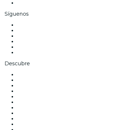
Tarjetas y cupones de regalo corporativos
Síguenos
Facebook
X (Twitter)
Instagram
TikTok
LinkedIn
Youtube
Descubre
Locales y espacios de eventos en Madrid
España
Hoy
Mañana
Esta semana
Este fin de semana
Halloween
San Valentín
Team Building Madrid
La La Love You
Viva Suecia