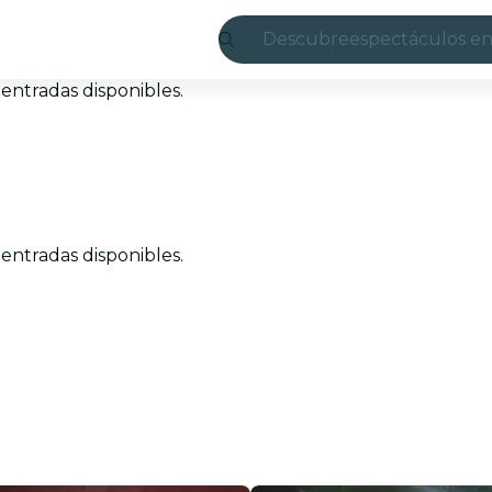
Descubre
espectáculos en
Madrid
entradas disponibles.
candlelight
Londres
experiencias y 
entradas disponibles.
São Paulo
exposiciones
Seúl
recorridos por l
conciertos