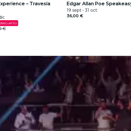
Experience – Travesía
Edgar Allan Poe Speakeas
19 sept - 31 oct
36,00 €
dic
 descuento
0 €