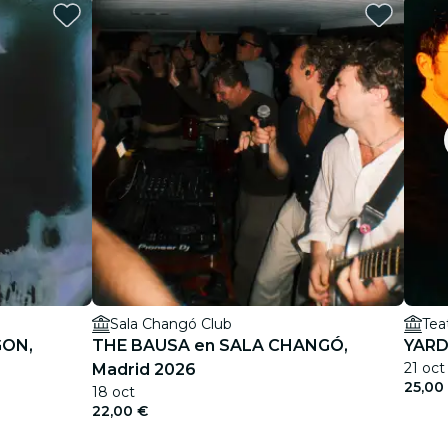
Sala Changó Club
Tea
GON,
THE BAUSA en SALA CHANGÓ,
YARD
21 oct
Madrid 2026
25,00
18 oct
22,00 €