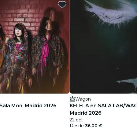
restaurantes
cine
Wagon
Sala Mon, Madrid 2026
KELELA en SALA LAB/WA
Madrid 2026
22 oct
Desde
36,00 €