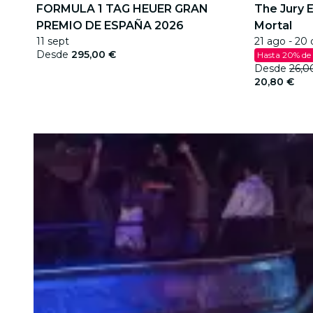
FORMULA 1 TAG HEUER GRAN
The Jury 
PREMIO DE ESPAÑA 2026
Mortal
11 sept
21 ago - 20 
Desde
295,00 €
Hasta 20% de
Desde
26,0
20,80 €