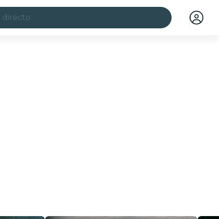
 directo
ciudades
a ciudad