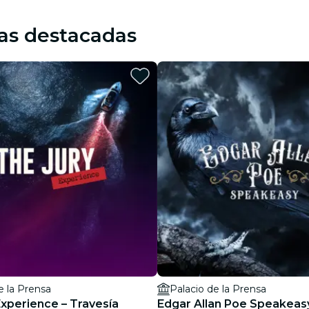
as destacadas
e la Prensa
Palacio de la Prensa
Experience – Travesía
Edgar Allan Poe Speakeas