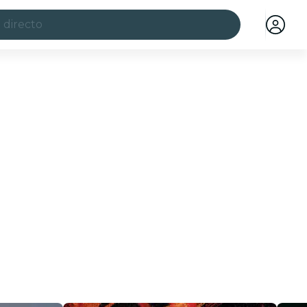
 directo
ciudades
a ciudad