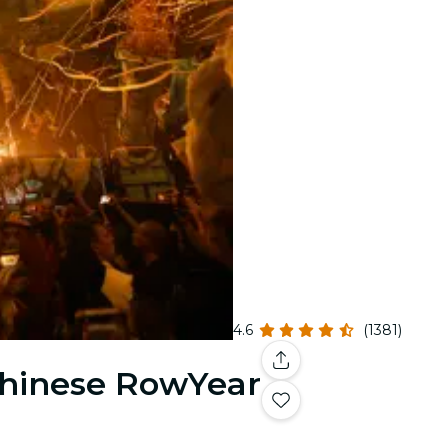
4.6
(1381)
Chinese RowYear