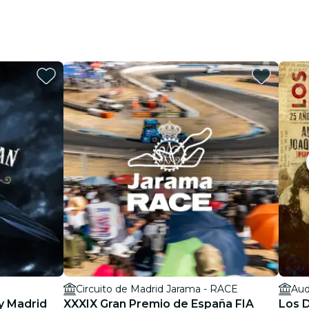
Circuito de Madrid Jarama - RACE
Aud
y Madrid
XXXIX Gran Premio de España FIA
Los D