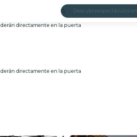
Descubre
espectáculos en
Madrid
enderán directamente en la puerta
candlelight
Londres
experiencias y 
enderán directamente en la puerta
São Paulo
exposiciones
Seúl
recorridos por l
conciertos