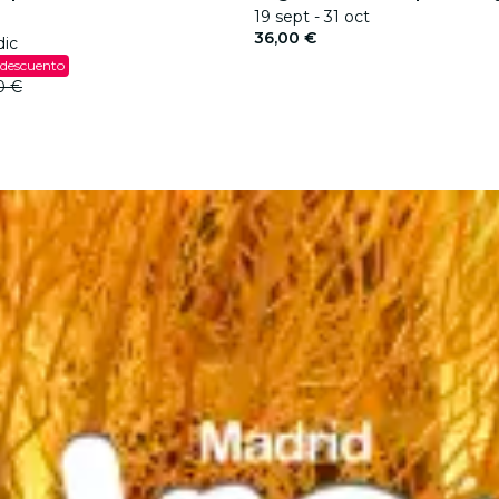
19 sept - 31 oct
36,00 €
dic
 descuento
0 €