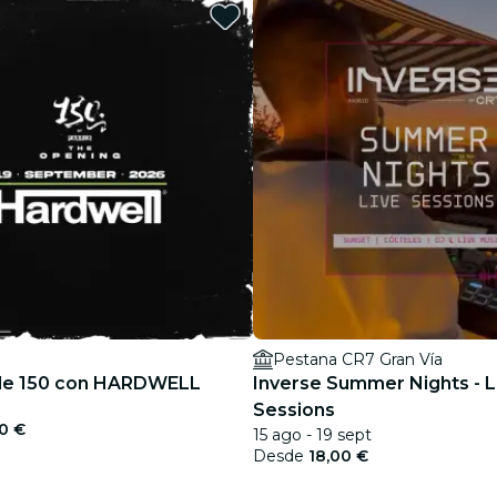
restaurantes
cine
Pestana CR7 Gran Vía
de 150 con HARDWELL
Inverse Summer Nights - L
Sessions
0 €
15 ago - 19 sept
Desde
18,00 €