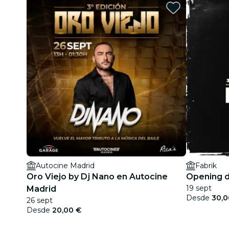
Autocine Madrid
Fabrik
Oro Viejo by Dj Nano en Autocine
Opening 
19 sept
Madrid
Desde
30,0
26 sept
Desde
20,00 €