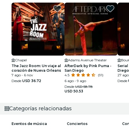
Chapel
Adams Avenue Theater
Boul
The Jazz Room: Un viaje al
AfterDark by Pink Puma -
Serial
corazón de Nueva Orleans
San Diego
Diego
7 ago - 6 nov
4.5
(91)
27 ago
Desde
USD 36.72
6 ago - 9 ago
Desde
Desde
USD 58.78
USD 50.53
Categorías relacionadas
Eventos de música
Conciertos
Con