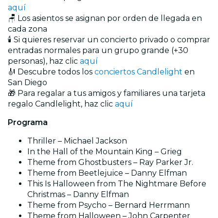
aquí
🪑 Los asientos se asignan por orden de llegada en
cada zona
🕯️ Si quieres reservar un concierto privado o comprar
entradas normales para un grupo grande (+30
personas), haz clic
aquí
🎻 Descubre todos los
conciertos Candlelight
en
San Diego
🎁 Para regalar a tus amigos y familiares una tarjeta
regalo Candlelight, haz clic
aquí
Programa
Thriller – Michael Jackson
In the Hall of the Mountain King – Grieg
Theme from Ghostbusters – Ray Parker Jr.
Theme from Beetlejuice – Danny Elfman
This Is Halloween from The Nightmare Before
Christmas – Danny Elfman
Theme from Psycho – Bernard Herrmann
Theme from Halloween – John Carpenter