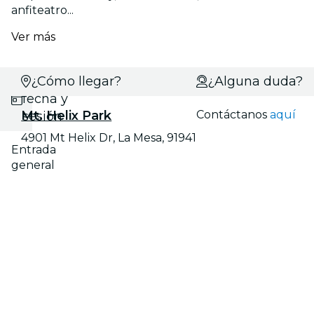
anfiteatro...
Ver más
Selecciona
¿Cómo llegar?
¿Alguna duda?
fecha y
Mt. Helix Park
Contáctanos
aquí
sesión
4901 Mt Helix Dr, La Mesa, 91941
Entrada
general