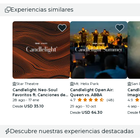
Experiencias similares
Star Theatre
Mt. Helix Park
Candlelight: Neo-Soul
Candlelight Open Air:
Candle
Favoritos ft. Canciones de
Queen vs. ABBA
Imagi
Prince, Childish Gambino y
28 ago - 17 ene
4.7
(48)
4.9
Más
Desde
USD 35.10
29 ago - 10 oct
4 sep -
Desde
USD 64.30
Desde
Descubre nuestras experiencias destacadas