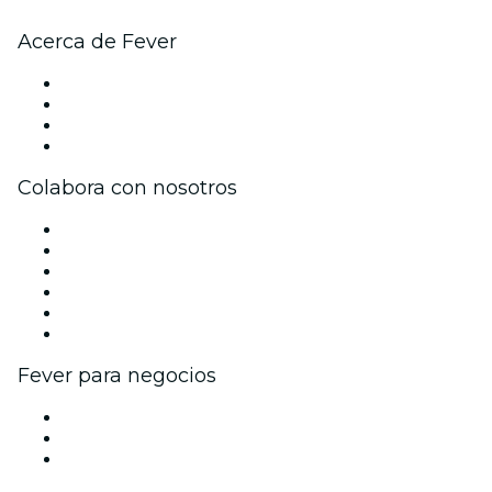
Acerca de Fever
Prensa
Únete al equipo
Tarjetas Regalo
Centro de asistencia
Colabora con nosotros
Gestiona tu evento
Publica tu evento
Eventos y beneficios para empresas
Programa de Afiliados
Programa de embajadores e influencers
Colaboraciones de marca
Fever para negocios
Eventos privados y entradas de grupo
Beneficios corporativos
Tarjetas y cupones de regalo corporativos