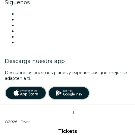
Síguenos
Facebook
X (Twitter)
Instagram
TikTok
LinkedIn
Youtube
Descarga nuestra app
Descubre los próximos planes y experiencias que mejor se
adapten a ti.
Términos de uso
|
Política de privacidad
|
Do Not Sell My Personal Information / Cookies Management
©2026 - Fever
Tickets