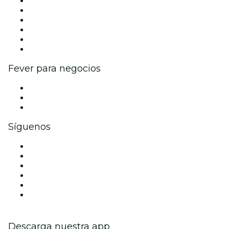
Gestiona tu evento
Publica tu evento
Eventos y beneficios para empresas
Programa de Afiliados
Programa de embajadores e influencers
Colaboraciones de marca
Fever para negocios
Eventos privados y entradas de grupo
Beneficios corporativos
Tarjetas y cupones de regalo corporativos
Síguenos
Facebook
X (Twitter)
Instagram
TikTok
LinkedIn
Youtube
Descarga nuestra app