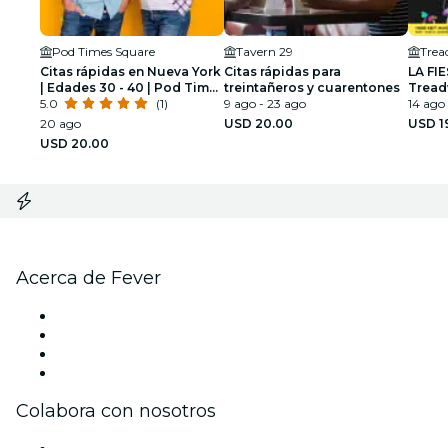
Pod Times Square
Tavern 29
Trea
Citas rápidas en Nueva York
Citas rápidas para
LA FI
| Edades 30 - 40 | Pod Times
treintañeros y cuarentones
Tread
Square
5.0
(1)
9 ago - 23 ago
cóctel
14 ago 
20 ago
USD 20.00
USD 1
USD 20.00
Acerca de Fever
Prensa
Únete al equipo
Tarjetas Regalo
Centro de asistencia
Colabora con nosotros