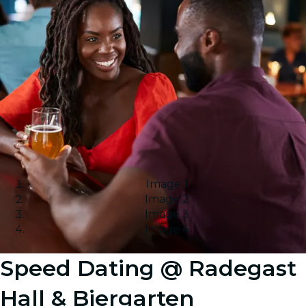
Image 1
Image 2
Image 3
Image 4
Speed Dating @ Radegast
Hall & Biergarten