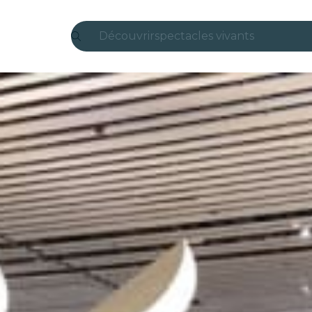
Découvrir
spectacles vivants
Madrid
Candlelight
Londres
expériences et villes
São Paulo
expositions
Séoul
visites urbaines
concerts