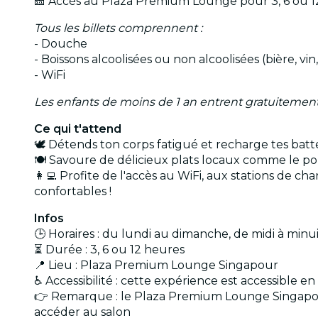
🎫 Accès au Plaza Premium Lounge pour 3, 6 ou 12
Tous les billets comprennent :
- Douche
- Boissons alcoolisées ou non alcoolisées (bière, vin, 
- WiFi
Les enfants de moins de 1 an entrent gratuitemen
Ce qui t'attend
🕊️ Détends ton corps fatigué et recharge tes bat
🍽️ Savoure de délicieux plats locaux comme le po
👩‍💻 Profite de l'accès au WiFi, aux stations de c
confortables !
Infos
🕒 Horaires : du lundi au dimanche, de midi à minu
⏳ Durée : 3, 6 ou 12 heures
📍 Lieu : Plaza Premium Lounge Singapour
♿ Accessibilité : cette expérience est accessible en
👉 Remarque : le Plaza Premium Lounge Singapour
accéder au salon