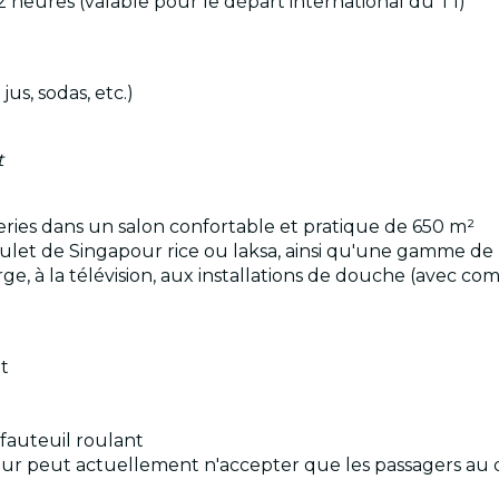
 heures (valable pour le départ international du T1)
jus, sodas, etc.)
t
teries dans un salon confortable et pratique de 650 m²
ulet de Singapour rice ou laksa, ainsi qu'une gamme de 
harge, à la télévision, aux installations de douche (avec c
it
 fauteuil roulant
 peut actuellement n'accepter que les passagers au dé