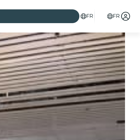
FR
FR