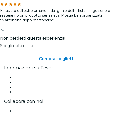
Estasiato dall'estro umano e dal genio dell'artista. I lego sono e
resteranno un prodotto senza età. Mostra ben organizzata.
"Mattoncino dopo mattoncino"
Non perderti questa esperienza!
Scegli data e ora
Compra i biglietti
Informazioni su Fever
Stampa
Unisciti al team
Carte regalo
Centro assistenza
Collabora con noi
Gestisci il tuo evento