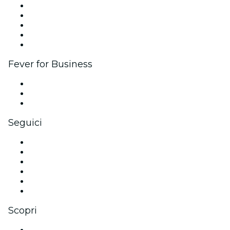
Pubblica il tuo evento
Eventi aziendali & benefit
Programma di affiliazione
Programma Ambassador e Influencer
Brand partnership
Fever for Business
Eventi privati e biglietti di gruppo
Benefit aziendali
Gift card e voucher aziendali
Seguici
Facebook
X (Twitter)
Instagram
TikTok
LinkedIn
Youtube
Scopri
Luoghi a Milano