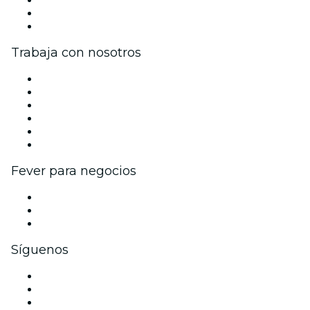
Tarjetas Regalo
Centro de asistencia
Trabaja con nosotros
Gestiona tu evento
Publica tu evento
Eventos y beneficios para empresas
Programa de Afiliados
Programa de embajadores e influencers
Colaboraciones de marca
Fever para negocios
Eventos privados y boletos de grupo
Beneficios corporativos
Tarjetas y cupones de regalo corporativos
Síguenos
Facebook
X (Twitter)
Instagram