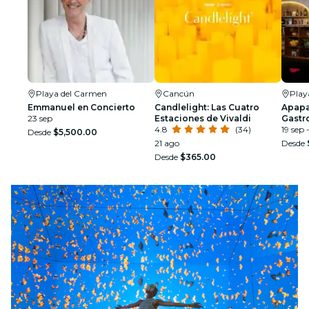
Playa del Carmen
Cancún
Play
Emmanuel en Concierto
Candlelight: Las Cuatro
Apapa
23 sep
Estaciones de Vivaldi
Gastr
4.8
(34)
Edici
19 sep 
Desde
$5,500.00
21 ago
Desde
Desde
$365.00