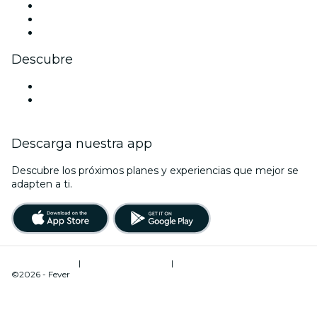
TikTok
LinkedIn
Youtube
Descubre
Locales y espacios de eventos en Riviera Maya
México
Descarga nuestra app
Descubre los próximos planes y experiencias que mejor se
adapten a ti.
Términos de uso
|
Política de privacidad
|
Gestión de cookies
©2026 - Fever