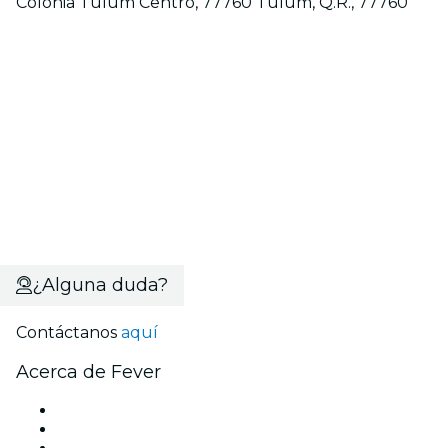
Colonia Tulum Centro, 77760 Tulum, Q.R., 77760
¿Alguna duda?
Contáctanos
aquí
Acerca de Fever
Prensa
Únete al equipo
Becas de Excelencia Fever