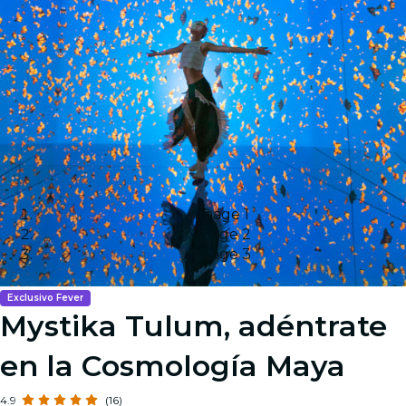
Image 1
Image 2
Image 3
Exclusivo Fever
Mystika Tulum, adéntrate
en la Cosmología Maya
4.9
(16)