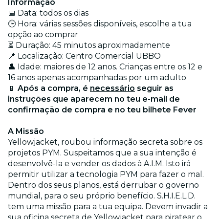
Informação
📅 Data: todos os dias
🕒 Hora: várias sessões disponíveis, escolhe a tua
opção ao comprar
⏳ Duração: 45 minutos aproximadamente
📍 Localização: Centro Comercial UBBO
👤 Idade: maiores de 12 anos. Crianças entre os 12 e
16 anos apenas acompanhadas por um adulto
📱
Após a compra, é
necessário
seguir as
instruções que aparecem no teu e-mail de
confirmação de compra e no teu bilhete Fever
A Missão
Yellowjacket, roubou informação secreta sobre os
projetos PYM. Suspeitamos que a sua intenção é
desenvolvê-la e vender os dados à A.I.M. Isto irá
permitir utilizar a tecnologia PYM para fazer o mal.
Dentro dos seus planos, está derrubar o governo
mundial, para o seu próprio benefício. S.H.I.E.L.D.
tem uma missão para a tua equipa. Devem invadir a
sua oficina secreta de Yellowjacket para piratear o