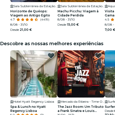
Sala Subterrânea da Estação do Metro Terreiro do Paço
Sala Subterrânea da Estação do Metro Terreiro do Paço
Aquá
Horizonte de Quéops:
Machu Picchu: Viagem à
Visit
Viagem ao Antigo Egito
Cidade Perdida
Gama
4.7
(4419)
8/08 - 31/10
4.5
8/08 - 31/10
Desde
15,00 €
8/08 -
Desde
21,00 €
7,00 
Descobre as nossas melhores experiências
Hotel Hyatt Regency Lisboa
Mercado da Ribeira - Time Out Market
Surf
Spa & Lunch no Hyatt
The Jazz Room: Um Tributo
Surfer
Regency Lisboa
a Frank Sinatra e Louis
Desde
5.0
(7)
Armstrong
19/09 - 13/11
72,50