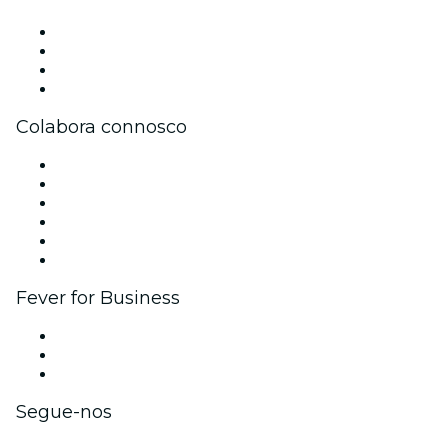
Imprensa
Trabalha na Fever
Cartões-Oferta
Apoio ao cliente
Colabora connosco
Gere o teu evento
Publica o teu evento
Eventos corporativos e vantagens
Programa de Afiliados
Programa de embaixadores e influenciadores
Parcerias
Fever for Business
Eventos privados e bilhetes para grupos
Benefícios para as empresas
Cartões-presente e vouchers para empresas
Segue-nos