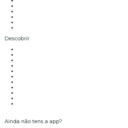
Facebook
X (Twitter)
Instagram
TikTok
LinkedIn
YouTube
Descobrir
Locais de eventos - Lisboa
Portugal
Hoje
Amanhã
Esta semana
Neste fim de semana
Halloween
Dia dos Namorados
Natal
Ano Novo
Ainda não tens a app?