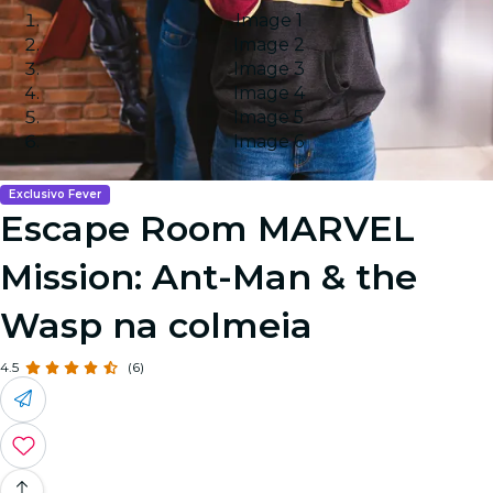
Image 1
Image 2
Image 3
Image 4
Image 5
Image 6
Exclusivo Fever
Escape Room MARVEL
Mission: Ant-Man & the
Wasp na colmeia
4.5
(6)