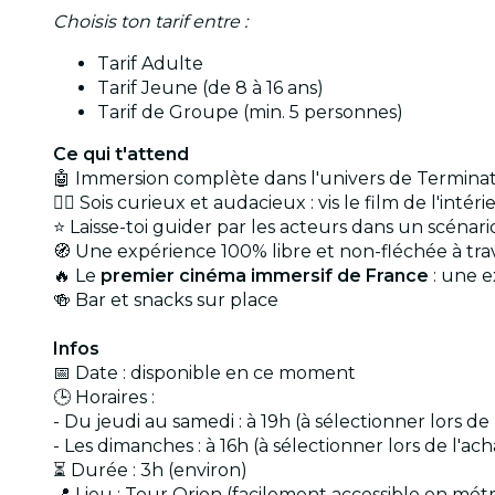
Choisis ton tarif entre :
Tarif Adulte
Tarif Jeune (de 8 à 16 ans)
Tarif de Groupe (min. 5 personnes)
Ce qui t'attend
🤖 Immersion complète dans l'univers de Termina
🏃‍♂️ Sois curieux et audacieux : vis le film de l'inté
⭐ Laisse-toi guider par les acteurs dans un scénar
🧭 Une expérience 100% libre et non-fléchée à tra
🔥 Le
premier cinéma immersif de France
: une e
🍻
Bar et snacks sur place
Infos
📅 Date : disponible en ce moment
🕒 Horaires :
- Du jeudi au samedi : à 19h (à sélectionner lors de 
- Les dimanches : à 16h (à sélectionner lors de l'ach
⏳ Durée : 3h (environ)
📍 Lieu : Tour Orion (facilement accessible en mét